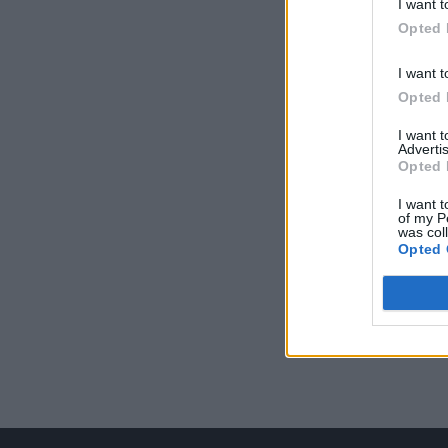
I want t
Opted 
I want t
Opted 
I want 
Advertis
Opted 
I want t
of my P
was col
Opted 