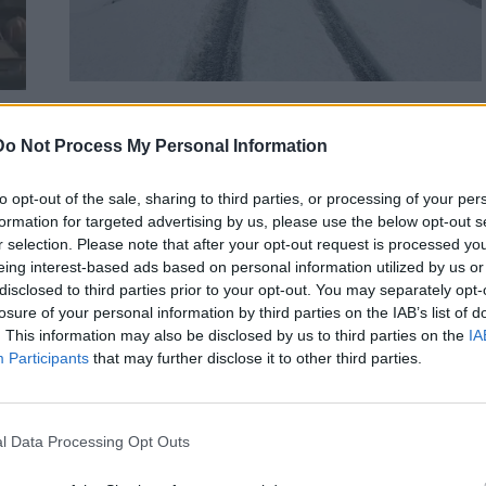
ΚΡΗΤΗ
ΡΕΘΥΜΝΟ
Do Not Process My Personal Information
Τρεις νεαροί εγκλωβίστηκαν στον
χιονισμένο Ψηλορείτηto
πό
to opt-out of the sale, sharing to third parties, or processing of your per
Επιχείρηση για τρεις άνδρες που εγκλωβίστηκαν στα χιόνια,
formation for targeted advertising by us, please use the below opt-out s
στον Ψηλορείτη, στήθηκε τα ξημερώματα της
r selection. Please note that after your opt-out request is processed y
ου
Δευτέρας(30/03). Το όχημα των…
eing interest-based ads based on personal information utilized by us or
disclosed to third parties prior to your opt-out. You may separately opt-
Newsroom
30 Μαρτίου, 2026
losure of your personal information by third parties on the IAB’s list of
. This information may also be disclosed by us to third parties on the
IA
Participants
that may further disclose it to other third parties.
l Data Processing Opt Outs