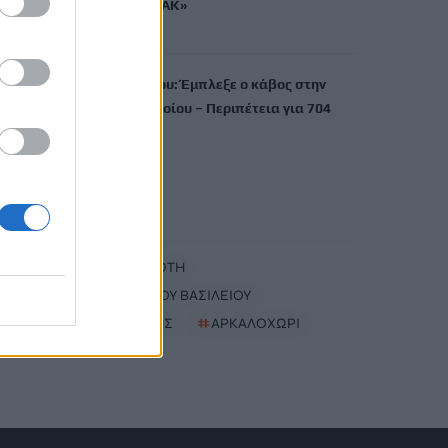
το μήκος του ΒΟΑΚ»
6 Αυγούστου, 2026
Λιμάνι Ηρακλείου: Έμπλεξε ο κάβος στην
προπέλα του πλοίου – Περιπέτεια για 704
επιβάτες
6 Αυγούστου, 2026
TRENDING
#
ΚΑΡΤΑ ΑΓΡΟΤΗ
#
ΔΗΜΟΣ ΑΓΙΟΥ ΒΑΣΙΛΕΙΟΥ
#
ΚΑΤΑΨΥΚΤΗΣ
#
ΑΡΚΑΛΟΧΩΡΙ