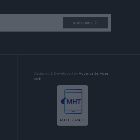
SUBSCRIBE
Designed & Developed by
Advance Services
Web
Μ.Η.Τ. 232420