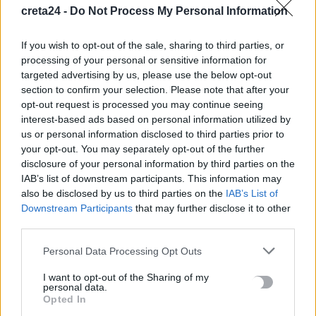
creta24 -
Do Not Process My Personal Information
8 Αυγούστου, 2026
If you wish to opt-out of the sale, sharing to third parties, or
Πότε λήγουν τα προγράμματα «Ανακαίνιση Κατοικίας» και
processing of your personal or sensitive information for
«Σπίτι μου ΙΙ»
targeted advertising by us, please use the below opt-out
8 Αυγούστου, 2026
section to confirm your selection. Please note that after your
opt-out request is processed you may continue seeing
interest-based ads based on personal information utilized by
Μόνιμοι διορισμοί εκπαιδευτικών: Μέχρι πότε γίνεται η
us or personal information disclosed to third parties prior to
υποβολή αιτήσεων
your opt-out. You may separately opt-out of the further
8 Αυγούστου, 2026
disclosure of your personal information by third parties on the
IAB’s list of downstream participants. This information may
also be disclosed by us to third parties on the
IAB’s List of
Αμπελάρδο ντε λα Εσπριέγια: Ποιος είναι ο νέος πρόεδρος της
Downstream Participants
that may further disclose it to other
Κολομβίας – Ο «Τίγρης» εκατομμυριούχος
third parties.
8 Αυγούστου, 2026
Personal Data Processing Opt Outs
«Καμίνι» η χώρα: Έως 39°C και μελτέμια έως 8 μποφόρ – Ο
I want to opt-out of the Sharing of my
καιρός στην Κρήτη
personal data.
Opted In
8 Αυγούστου, 2026