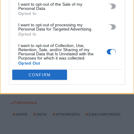
I want to opt-out of the Sale of my
Personal Data.
Αττικοβοιωτία: Με 6 βόμβες Χιροσίμα ισούται η ενέργεια από
Opted In
τη φωτιά
I want to opt-out of processing my
8 Αυγούστου, 2026
Personal Data for Targeted Advertising.
Opted In
Ειδικό Χωροταξικό για τον Τουρισμό: Οι νέοι κανόνες για
I want to opt-out of Collection, Use,
επενδύσεις, νησιά και προορισμούς υπό πίεση
Retention, Sale, and/or Sharing of my
Personal Data that Is Unrelated with the
8 Αυγούστου, 2026
Purposes for which it was collected.
Opted Out
Σούπερ Μάρκετ: Και νέοι κωδικοί στις μειώσεις στα ράφια
CONFIRM
8 Αυγούστου, 2026
TRENDING
#
ΚΑΙΡΟΣ
#
ΦΩΤΙΑ
#
ΑΤΤΙΚΟΒΟΙΩΤΙΑ
#
ΕΙΔΙΚΟ ΧΩΡΟΤΑΞΙΚΟ