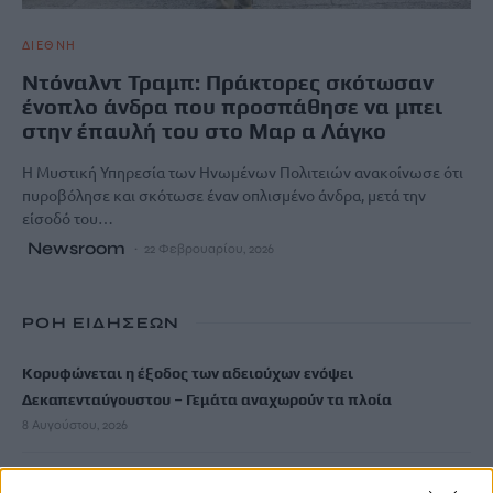
ΔΙΕΘΝΗ
Ντόναλντ Τραμπ: Πράκτορες σκότωσαν
ένοπλο άνδρα που προσπάθησε να μπει
στην έπαυλή του στο Μαρ α Λάγκο
Η Μυστική Υπηρεσία των Ηνωμένων Πολιτειών ανακοίνωσε ότι
πυροβόλησε και σκότωσε έναν οπλισμένο άνδρα, μετά την
είσοδό του…
Newsroom
22 Φεβρουαρίου, 2026
ΡΟΗ ΕΙΔΗΣΕΩΝ
Κορυφώνεται η έξοδος των αδειούχων ενόψει
Δεκαπενταύγουστου – Γεμάτα αναχωρούν τα πλοία
8 Αυγούστου, 2026
Καύσωνας και υψηλή ζήτηση εκτοξεύουν τις τιμές ρεύματος