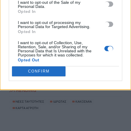
Παρατείνονται τα προληπτικά μέτρα στην Κρήτη για την
I want to opt-out of the Sale of my
Personal Data.
ευλογιά των αιγοπροβάτων
Opted In
6 Αυγούστου, 2026
I want to opt-out of processing my
Personal Data for Targeted Advertising.
Έκτακτο επίδομα παιδιού: Ποιοι πάνε ταμείο
Opted In
6 Αυγούστου, 2026
I want to opt-out of Collection, Use,
Retention, Sale, and/or Sharing of my
Personal Data that Is Unrelated with the
ΟΠΕΚΑ: Νέα πληρωμή στις 7 Αυγούστου για τρίτεκνες και
Purposes for which it was collected.
Opted Out
πολύτεκνες οικογένειες
6 Αυγούστου, 2026
CONFIRM
TRENDING
#
ΝΕΕΣ ΤΑΥΤΟΤΗΤΕΣ
#
ΙΔΡΩΤΑΣ
#
ΚΑΚΟΣΜΙΑ
#
ΚΑΡΤΑ ΑΓΡΟΤΗ