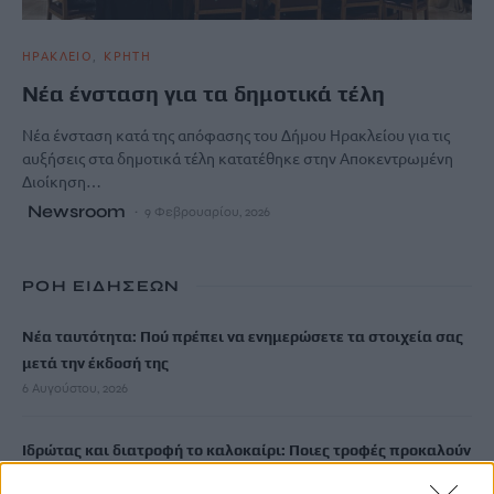
ΗΡΑΚΛΕΙΟ
ΚΡΗΤΗ
Νέα ένσταση για τα δημοτικά τέλη
Νέα ένσταση κατά της απόφασης του Δήμου Ηρακλείου για τις
αυξήσεις στα δημοτικά τέλη κατατέθηκε στην Αποκεντρωμένη
Διοίκηση…
Newsroom
9 Φεβρουαρίου, 2026
ΡΟΗ ΕΙΔΗΣΕΩΝ
Νέα ταυτότητα: Πού πρέπει να ενημερώσετε τα στοιχεία σας
μετά την έκδοσή της
6 Αυγούστου, 2026
Ιδρώτας και διατροφή το καλοκαίρι: Ποιες τροφές προκαλούν
κακοσμία