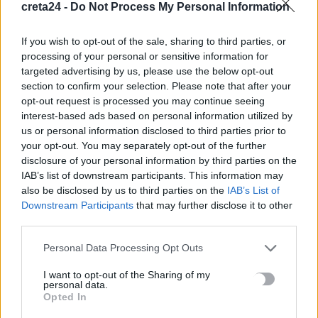
6 Αυγούστου, 2026
creta24 -
Do Not Process My Personal Information
If you wish to opt-out of the sale, sharing to third parties, or
Κάρτα Αγρότη: Τι αλλάζει από 28 Αυγούστου για τις
processing of your personal or sensitive information for
χρηματοδοτήσεις
targeted advertising by us, please use the below opt-out
6 Αυγούστου, 2026
section to confirm your selection. Please note that after your
opt-out request is processed you may continue seeing
interest-based ads based on personal information utilized by
Νέα χρηματοδότηση 1,5 εκατ. ευρώ για διαπλάτυνση του
us or personal information disclosed to third parties prior to
Αγιοβασιλιώτικου Παραλιακού Δρόμου
your opt-out. You may separately opt-out of the further
6 Αυγούστου, 2026
disclosure of your personal information by third parties on the
IAB’s list of downstream participants. This information may
also be disclosed by us to third parties on the
IAB’s List of
Τι δείχνει η ιατροδικαστική εξέταση για τα αίτια θανάτου του
Downstream Participants
that may further disclose it to other
90χρονου που εντοπίστηκε μέσα σε καταψύκτη
third parties.
6 Αυγούστου, 2026
Personal Data Processing Opt Outs
Το Αρκαλοχώρι γιόρτασε τον Προστάτη και Πολιούχο του
I want to opt-out of the Sharing of my
6 Αυγούστου, 2026
personal data.
Opted In