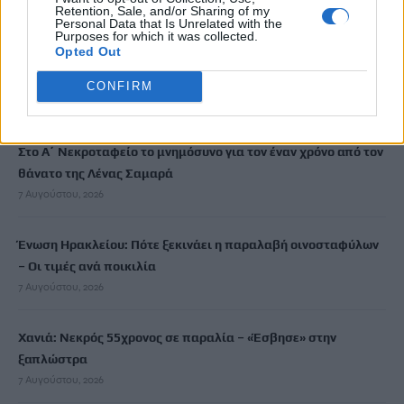
7 Αυγούστου, 2026
Retention, Sale, and/or Sharing of my
Personal Data that Is Unrelated with the
Purposes for which it was collected.
Opted Out
Μυστράς: 11 μήνες με αναστολή στον 55χρονο που έκρυβε τη
σορό του πατέρα του σε καταψύκτη
CONFIRM
7 Αυγούστου, 2026
Στο Α΄ Νεκροταφείο το μνημόσυνο για τον έναν χρόνο από τον
θάνατο της Λένας Σαμαρά
7 Αυγούστου, 2026
Ένωση Ηρακλείου: Πότε ξεκινάει η παραλαβή οινοσταφύλων
– Οι τιμές ανά ποικιλία
7 Αυγούστου, 2026
Χανιά: Νεκρός 55χρονος σε παραλία – «Έσβησε» στην
ξαπλώστρα
7 Αυγούστου, 2026