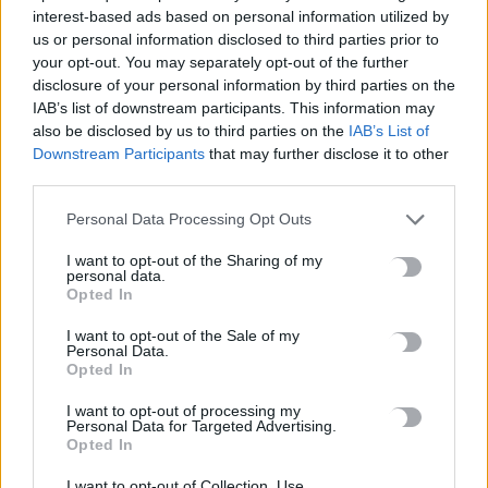
interest-based ads based on personal information utilized by
us or personal information disclosed to third parties prior to
your opt-out. You may separately opt-out of the further
disclosure of your personal information by third parties on the
IAB’s list of downstream participants. This information may
ΟΙΚΟΝΟΜΙΑ
also be disclosed by us to third parties on the
IAB’s List of
Downstream Participants
that may further disclose it to other
Φωτεινά, οικονομικά και κοντά σε ΜΜΜ –
third parties.
Τα σπίτια με τη μεγαλύτερη ζήτηση στην
Ελλάδα
Personal Data Processing Opt Outs
Φωτεινά, οικονομικά και κοντά σε ΜΜΜ, αυτά είναι τα
I want to opt-out of the Sharing of my
χαρακτηριστικά που έχουν τα ενοικιαζόμενα διαμερίσματα με τη
personal data.
μεγαλύτερη ζήτηση στην…
Opted In
Newsroom
11 Οκτωβρίου, 2025
I want to opt-out of the Sale of my
Personal Data.
Opted In
ΡΟΗ ΕΙΔΗΣΕΩΝ
I want to opt-out of processing my
Personal Data for Targeted Advertising.
Opted In
Λέμβος με δεκάδες μετανάστες νότια του Ηρακλείου –
Ανάμεσά τους παιδιά
I want to opt-out of Collection, Use,