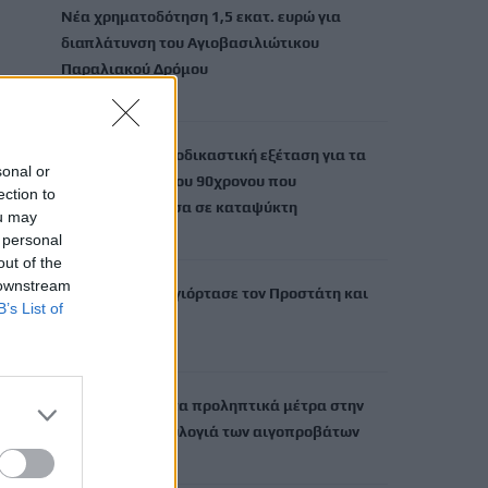
Νέα χρηματοδότηση 1,5 εκατ. ευρώ για
διαπλάτυνση του Αγιοβασιλιώτικου
Παραλιακού Δρόμου
6 Αυγούστου, 2026
Τι δείχνει η ιατροδικαστική εξέταση για τα
sonal or
αίτια θανάτου του 90χρονου που
ection to
εντοπίστηκε μέσα σε καταψύκτη
ou may
6 Αυγούστου, 2026
 personal
out of the
 downstream
Το Αρκαλοχώρι γιόρτασε τον Προστάτη και
B’s List of
Πολιούχο του
6 Αυγούστου, 2026
Παρατείνονται τα προληπτικά μέτρα στην
Κρήτη για την ευλογιά των αιγοπροβάτων
6 Αυγούστου, 2026