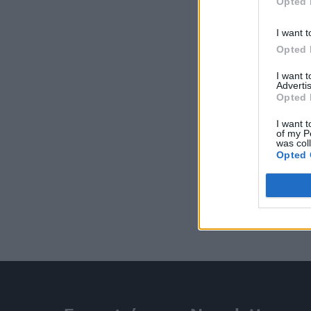
Opted 
I want t
Opted 
I want 
Advertis
Opted 
I want t
of my P
was col
Opted 