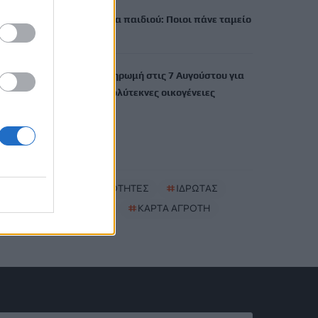
Έκτακτο επίδομα παιδιού: Ποιοι πάνε ταμείο
6 Αυγούστου, 2026
ΟΠΕΚΑ: Νέα πληρωμή στις 7 Αυγούστου για
τρίτεκνες και πολύτεκνες οικογένειες
6 Αυγούστου, 2026
TRENDING
#
ΝΕΕΣ ΤΑΥΤΟΤΗΤΕΣ
#
ΙΔΡΩΤΑΣ
#
ΚΑΚΟΣΜΙΑ
#
ΚΑΡΤΑ ΑΓΡΟΤΗ