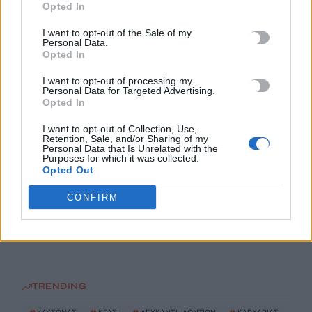
«Ergani app»: Νέα εφαρμογή για εργοδότες – Πώς θα κάνετε
Opted In
πρόσληψη μέσω κινητού
I want to opt-out of the Sale of my
8 Αυγούστου, 2026
Personal Data.
Opted In
Χανιά: Δίκτυο περισσότερων από 60 κρηνών προσφέρει
I want to opt-out of processing my
δωρεάν πόσιμο νερό σε δημόσιους χώρους
Personal Data for Targeted Advertising.
Opted In
8 Αυγούστου, 2026
I want to opt-out of Collection, Use,
Retention, Sale, and/or Sharing of my
Δύο συναυλίες του Νίκου Ανδρουλάκη στο Ηράκλειο
Personal Data that Is Unrelated with the
Purposes for which it was collected.
8 Αυγούστου, 2026
Opted Out
CONFIRM
“Έρθεις δεν έρθεις…θα σ”αγκαλιάζω”: Συναυλία αγάπης στις
24 Αυγούστου στο ΕΛ.ΜΕ.ΠΑ.
8 Αυγούστου, 2026
TRENDING