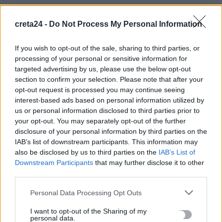
Λεύκανση δοντιών: Συμβουλές ειδικών για ένα πιο λαμπερό
creta24 -
Do Not Process My Personal Information
χαμόγελο
8 Αυγούστου, 2026
If you wish to opt-out of the sale, sharing to third parties, or
processing of your personal or sensitive information for
targeted advertising by us, please use the below opt-out
Τρόμος για δύτες: Ήρθαν πρόσωπο με πρόσωπο με λευκό
section to confirm your selection. Please note that after your
καρχαρία
opt-out request is processed you may continue seeing
8 Αυγούστου, 2026
interest-based ads based on personal information utilized by
us or personal information disclosed to third parties prior to
Έως τις 31 Αυγούστου οι θερινές εκπτώσεις – Ποιες οι
your opt-out. You may separately opt-out of the further
disclosure of your personal information by third parties on the
υποχρεώσεις των επιχειρήσεων
IAB’s list of downstream participants. This information may
8 Αυγούστου, 2026
also be disclosed by us to third parties on the
IAB’s List of
Downstream Participants
that may further disclose it to other
Δεκαπενταύγουστος: Πώς θα πληρωθούν όσοι εργαστούν –
third parties.
Αναλυτικά οι αργίες του έτους
Personal Data Processing Opt Outs
8 Αυγούστου, 2026
I want to opt-out of the Sharing of my
personal data.