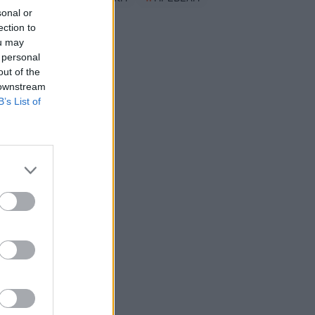
sonal or
ection to
ou may
 personal
out of the
 downstream
B’s List of