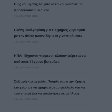
Πώς να μη σας τσιμπάνε τα κουνούπια: Τι
προτείνουν οι ειδικοί
7 Αυγούστου, 2026
Ελένη Βουλγαράκη για τις φήμες χωρισμού
με τον Φώτη Ιωαννίδη: «Θα γίνετε ρόμπα»
7 Αυγούστου, 2026
ΗΠΑ: 15χρονος ντυμένος κλόουν φέρεται να
σκότωσε 78χρονο βετεράνο
7 Αυγούστου, 2026
Σοβαρή καταγγελία: Τουρίστας στην Κρήτη
επιχείρησε να χρηματίσει υπάλληλο για να
του επιτρέψει να ασελγήσει σε ανήλικη
7 Αυγούστου, 2026