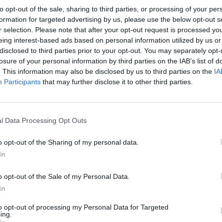
to opt-out of the sale, sharing to third parties, or processing of your per
formation for targeted advertising by us, please use the below opt-out s
r selection. Please note that after your opt-out request is processed y
eing interest-based ads based on personal information utilized by us or
disclosed to third parties prior to your opt-out. You may separately opt-
losure of your personal information by third parties on the IAB’s list of
. This information may also be disclosed by us to third parties on the
IA
Participants
that may further disclose it to other third parties.
ΚΟΙΝΩΝΙΑ
δια
Εμπρησμός Marfin: Στον ανακριτή οι
δύο συλληφθέντες – Ερευνάται η
αφία
l Data Processing Opt Outs
εμπλοκή και άλλων δύο ατόμων
Ενώπιον της δικαιοσύνης θα βρεθούν σήμερα οι δύο
o opt-out of the Sharing of my personal data.
42χρονοι που εμπλέκονται στην υπόθεση εμπρησμού και
In
δολοφονίας τριών ατόμων…
Newsroom
14 Ιουλίου, 2026
o opt-out of the Sale of my Personal Data.
In
to opt-out of processing my Personal Data for Targeted
ing.