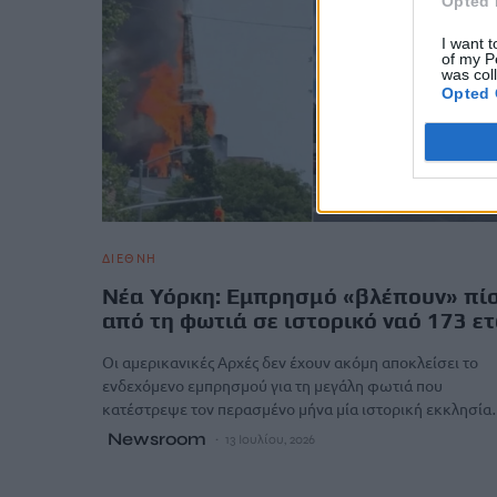
Opted 
I want t
of my P
was col
Opted 
ΔΙΕΘΝΗ
Νέα Υόρκη: Εμπρησμό «βλέπουν» πί
από τη φωτιά σε ιστορικό ναό 173 ε
Οι αμερικανικές Αρχές δεν έχουν ακόμη αποκλείσει το
ενδεχόμενο εμπρησμού για τη μεγάλη φωτιά που
κατέστρεψε τον περασμένο μήνα μία ιστορική εκκλησί
Newsroom
13 Ιουλίου, 2026