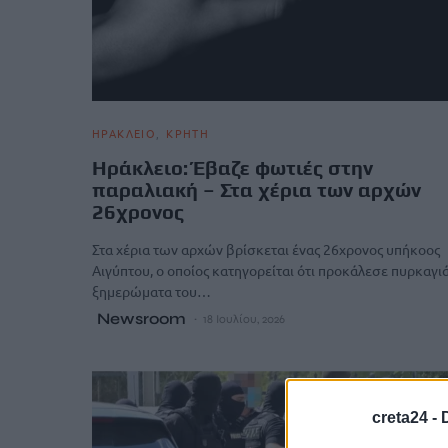
ΗΡΑΚΛΕΙΟ
ΚΡΗΤΗ
Ηράκλειο: Έβαζε φωτιές στην
παραλιακή – Στα χέρια των αρχών
26χρονος
Στα χέρια των αρχών βρίσκεται ένας 26χρονος υπήκοος
Αιγύπτου, ο οποίος κατηγορείται ότι προκάλεσε πυρκαγι
ξημερώματα του…
Newsroom
18 Ιουλίου, 2026
creta24 -