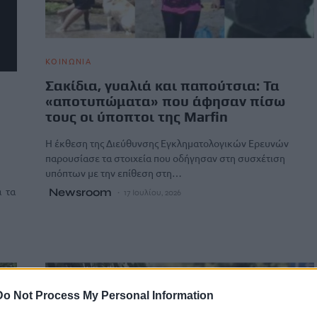
ΚΟΙΝΩΝΙΑ
Σακίδια, γυαλιά και παπούτσια: Τα
«αποτυπώματα» που άφησαν πίσω
τους οι ύποπτοι της Marfin
Η έκθεση της Διεύθυνσης Εγκληματολογικών Ερευνών
παρουσίασε τα στοιχεία που οδήγησαν στη συσχέτιση
υπόπτων με την επίθεση στη…
ά τα
Newsroom
17 Ιουλίου, 2026
Do Not Process My Personal Information