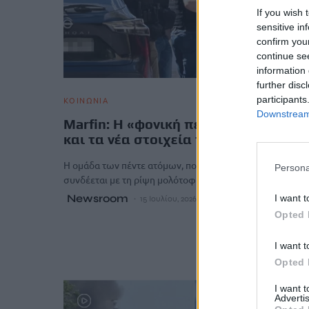
If you wish 
sensitive in
confirm you
continue se
information 
further disc
participants
ΚΟΙΝΩΝΙΑ
Downstream 
Marfin: Η «φονική πεντάδα», τα σακί
και τα νέα στοιχεία της δικογραφίας
Η ομάδα των πέντε ατόμων, που σύμφωνα με τη δικογρ
Persona
συνδέεται με τη ρίψη μολότοφ και εύφλεκτου υγρού…
Newsroom
I want t
15 Ιουλίου, 2026
Opted 
I want t
Opted 
I want 
Advertis