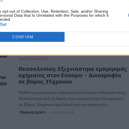
In
o opt-out of Collection, Use, Retention, Sale, and/or Sharing
ersonal Data that Is Unrelated with the Purposes for which it
lected.
Out
CONFIRM
UNCATEGORIZED
Θεσσαλονίκη: Εξιχνιάστηκε εμπρησμός
οχήματος στον Εύοσμο – Δικογραφία
σω
σε βάρος 35χρονου
τών
Υπόθεση εμπρησμού οχήματος στον Εύοσμο Θεσσαλονίκης,
εξιχνιάστηκε από τις Αρχές ενώ σχηματίστηκε δικογραφία
σε βάρος 35χρονου ημεδαπού από αστυνομικούς…
α…
Newsroom
12 Ιουλίου, 2026