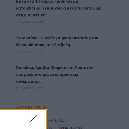
Επτά στα 10 κτήρια κρίθηκαν μη
κατοικήσιμα ή επικίνδυνα μετά τις αυτοψίες
στη Δυτ. Αττική
7 Αυγούστου, 2026
Στον «πάγο» η μελέτη πυροπροστασίας του
Φοινικόδασους του Πρέβελη
7 Αυγούστου, 2026
Σαουδική Αραβία, Τουρκία και Πακιστάν
υπέγραψαν συμφωνία αμυντικής
συνεργασίας
7 Αυγούστου, 2026
TRENDING
#
ΗΠΑ
#
ΤΟΥΡΙΣΤΑΣ
#
ΔΥΤΙΚΗ ΑΤΤΙΚΗ
#
ΠΡΕΒΕΛΗ