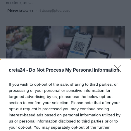
οικείους του…
Newsroom
16 Δεκεμβρίου, 2025
creta24 -
Do Not Process My Personal Information
If you wish to opt-out of the sale, sharing to third parties, or
processing of your personal or sensitive information for
targeted advertising by us, please use the below opt-out
section to confirm your selection. Please note that after your
ΚΟΙΝΩΝΙΑ
ΚΡΗΤΗ
opt-out request is processed you may continue seeing
Σημαντικό εργαλείο η ψηφιακή κάρτα
interest-based ads based on personal information utilized by
εργασίας αλλά… – Τι ζητά ο Εμπορικός
us or personal information disclosed to third parties prior to
your opt-out. You may separately opt-out of the further
Σύλλογος Χανίων