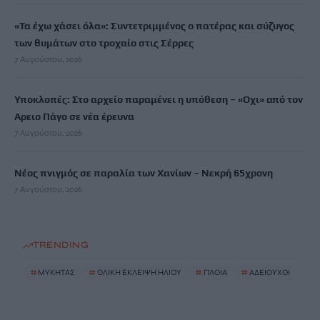
«Τα έχω χάσει όλα»: Συντετριμμένος ο πατέρας και σύζυγος
των θυμάτων στο τροχαίο στις Σέρρες
7 Αυγούστου, 2026
Υποκλοπές: Στο αρχείο παραμένει η υπόθεση – «Οχι» από τον
Αρειο Πάγο σε νέα έρευνα
7 Αυγούστου, 2026
Νέος πνιγμός σε παραλία των Χανίων – Νεκρή 65χρονη
7 Αυγούστου, 2026
TRENDING
#
ΜΥΚΗΤΑΣ
#
ΟΛΙΚΗ ΕΚΛΕΙΨΗ ΗΛΙΟΥ
#
ΠΛΟΙΑ
#
ΑΔΕΙΟΥΧΟΙ