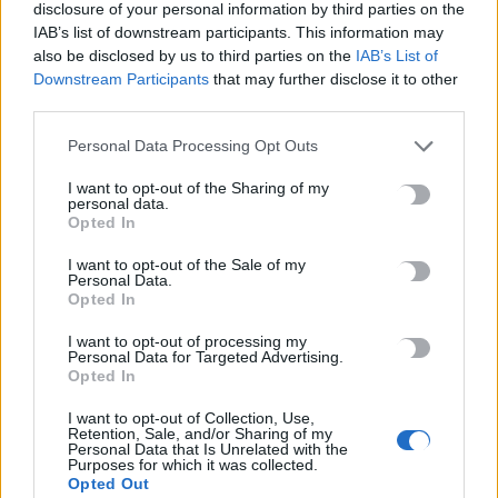
disclosure of your personal information by third parties on the
«Η ψηφιακή κάρτα ήρθε και είναι ένα εργαλείο σημαντικό που
IAB’s list of downstream participants. This information may
καταπολεμάει την αδήλωτη απασχόληση», αναφέρει σε
also be disclosed by us to third parties on the
IAB’s List of
ανακοίνωσή του…
Downstream Participants
that may further disclose it to other
third parties.
Newsroom
19 Νοεμβρίου, 2025
Personal Data Processing Opt Outs
I want to opt-out of the Sharing of my
personal data.
Opted In
I want to opt-out of the Sale of my
Personal Data.
Opted In
I want to opt-out of processing my
Personal Data for Targeted Advertising.
Opted In
I want to opt-out of Collection, Use,
Retention, Sale, and/or Sharing of my
Personal Data that Is Unrelated with the
Purposes for which it was collected.
Opted Out
ΚΟΙΝΩΝΙΑ
ΚΡΗΤΗ