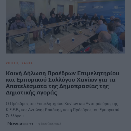
ΚΡΗΤΗ
ΧΑΝΙΑ
Κοινή Δήλωση Προέδρων Επιμελητηρίου
και Εμπορικού Συλλόγου Χανίων για τα
Αποτελέσματα της Δημοπρασίας της
Δημοτικής Αγοράς
Ο Πρόεδρος του Επιμελητηρίου Χανίων και Αντιπρόεδρος της
Κ.Ε.Ε.Ε., κος Αντώνης Ροκάκης, και η Πρόεδρος του Εμπορικού
Συλλόγου…
Newsroom
9 Ιουνίου, 2026