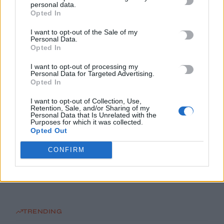
personal data.
γαϊδουράκια της μετά τις πυρκαγιές
Opted In
8 Αυγούστου, 2026
I want to opt-out of the Sale of my
Personal Data.
Στις 19 Αυγούστου η γενική συνέλευση του συλλόγου
Opted In
κρεοπωλών Χανίων
I want to opt-out of processing my
8 Αυγούστου, 2026
Personal Data for Targeted Advertising.
Opted In
Νέος κύκλος μαθημάτων Κινεζικής Γλώσσας στο
I want to opt-out of Collection, Use,
Retention, Sale, and/or Sharing of my
Πανεπιστήμιο Κρήτης για το ακαδημαϊκό έτος 2026-2027
Personal Data that Is Unrelated with the
8 Αυγούστου, 2026
Purposes for which it was collected.
Opted Out
Άνοια: Ποια είναι τα επαγγέλματα που προστατεύουν τον
CONFIRM
εγκέφαλο
8 Αυγούστου, 2026
TRENDING