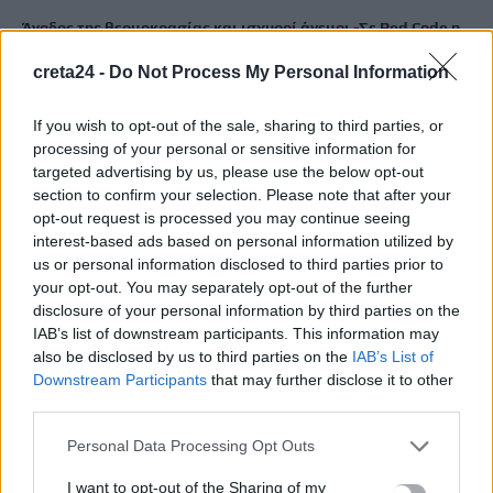
Άνοδος της θερμοκρασίας και ισχυροί άνεμοι -Σε Red Code η
Κρήτη
creta24 -
Do Not Process My Personal Information
9 Αυγούστου, 2026
If you wish to opt-out of the sale, sharing to third parties, or
Ποιες οι απάτητες παραλίες της Ελλάδας – My coast: Πώς θα
processing of your personal or sensitive information for
κάνετε καταγγελία για παρανομίες
targeted advertising by us, please use the below opt-out
8 Αυγούστου, 2026
section to confirm your selection. Please note that after your
opt-out request is processed you may continue seeing
interest-based ads based on personal information utilized by
Περσείδες: Το εντυπωσιακό φαινόμενο πλησιάζει – Πότε θα
us or personal information disclosed to third parties prior to
δούμε τη «βροχή» των αστεριών
your opt-out. You may separately opt-out of the further
8 Αυγούστου, 2026
disclosure of your personal information by third parties on the
IAB’s list of downstream participants. This information may
also be disclosed by us to third parties on the
IAB’s List of
Ενοίκια: Πότε γίνονται υποχρεωτικές οι πληρωμές μέσω
Downstream Participants
that may further disclose it to other
τραπεζών
third parties.
8 Αυγούστου, 2026
Personal Data Processing Opt Outs
Ισπανία: Η συγκινητική επανένωση γυναίκας με τα
I want to opt-out of the Sharing of my