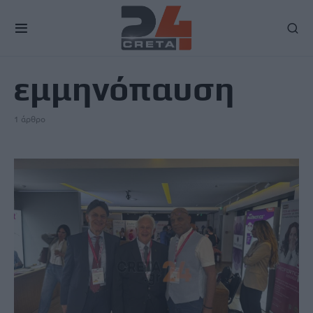
TAG
εμμηνόπαυση
1 άρθρο