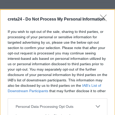
Ηράκλειο: Βλάβη στη μεγάλη γεώτρηση των Βασιλειών φέρνει
σοβαρά προβλήματα υδροδότησης σε 8 περιοχές
creta24 -
Do Not Process My Personal Information
9 Αυγούστου, 2026
If you wish to opt-out of the sale, sharing to third parties, or
processing of your personal or sensitive information for
Γάζα: Νετανιάχου και Κατζ ενέκριναν έργα ανοικοδόμησης
targeted advertising by us, please use the below opt-out
στη Ράφα
section to confirm your selection. Please note that after your
9 Αυγούστου, 2026
opt-out request is processed you may continue seeing
interest-based ads based on personal information utilized by
Ροδόπη: Στο νοσοκομείο ανήλικος λόγω κατανάλωσης αλκοόλ
us or personal information disclosed to third parties prior to
your opt-out. You may separately opt-out of the further
– Συνελήφθη υπάλληλος καταστήματος
disclosure of your personal information by third parties on the
9 Αυγούστου, 2026
IAB’s list of downstream participants. This information may
also be disclosed by us to third parties on the
IAB’s List of
Τζο Μπάιντεν: Ο καρκίνος έχει κάνει μετάσταση στα οστά –
Downstream Participants
that may further disclose it to other
«Επώδυνη και εξουθενωτική μάχη»
third parties.
9 Αυγούστου, 2026
Personal Data Processing Opt Outs