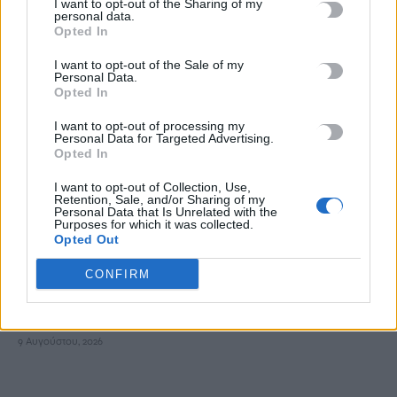
I want to opt-out of the Sharing of my
ΠΑΣΟΚ κατά εφημερίδας για την «συνάντηση»
personal data.
Διαμαντοπούλου και Χριστοδουλάκη με Γεραπετρίτη:
Opted In
«Φαντασιόπληκτο ρεπορτάζ»
I want to opt-out of the Sale of my
9 Αυγούστου, 2026
Personal Data.
Opted In
Νέα μελέτη ρίχνει φως στο μυστήριο του «Καταρράκτη του
I want to opt-out of processing my
Personal Data for Targeted Advertising.
Αίματος» στην Ανταρκτική
Opted In
9 Αυγούστου, 2026
I want to opt-out of Collection, Use,
Retention, Sale, and/or Sharing of my
Χανιά: Συνελήφθη 52χρονος για ναρκωτικά – Βρήκαν 150
Personal Data that Is Unrelated with the
Purposes for which it was collected.
γραμμάρια κάνναβης και τρία δενδρύλλια
Opted Out
9 Αυγούστου, 2026
CONFIRM
Επική προσφορά: Βενζινάδικο έκανε έκπτωση σε όσους
χόρευαν μέχρι το ταμείο
9 Αυγούστου, 2026