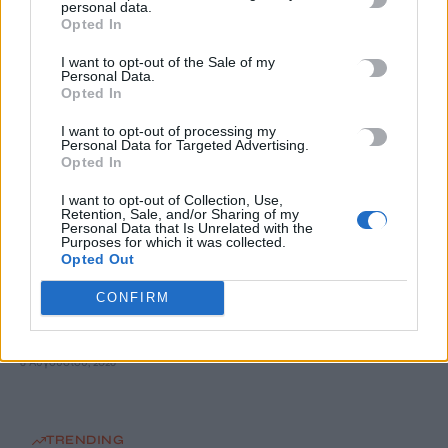
8 Αυγούστου, 2026
personal data.
Opted In
Φραγκίσκος Παρασύρης: «Πλήρης κυβερνητική αδιαφορία για
I want to opt-out of the Sale of my
Personal Data.
την Κρήτη – Απορρίπτουν το αίτημα για μόνιμο πυροσβεστικό
Opted In
ελικόπτερο Erickson»
I want to opt-out of processing my
8 Αυγούστου, 2026
Personal Data for Targeted Advertising.
Opted In
Δύσκολες οι επόμενες ημέρες στην Κρήτη: Ισχυροί άνεμοι έως
I want to opt-out of Collection, Use,
9 μποφόρ θα σαρώσουν το νησί – «Καμπανάκι» για τις
Retention, Sale, and/or Sharing of my
Personal Data that Is Unrelated with the
πυρκαγιές!
Purposes for which it was collected.
Opted Out
8 Αυγούστου, 2026
CONFIRM
Χιλιάδες επισκέπτες κατέκλυσαν το λιμάνι της Άρβης για την
8η Γιορτή Μπανάνας
8 Αυγούστου, 2026
TRENDING