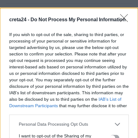
Συνελήφθη ένα ακόμη μέλος της συμμορίας του «Έντικ»
creta24 -
Do Not Process My Personal Information
8 Αυγούστου, 2026
If you wish to opt-out of the sale, sharing to third parties, or
Οικογενειακή τραγωδία στις Σέρρες: Τα στοιχεία της ΕΛ.ΑΣ.
processing of your personal or sensitive information for
και τα τέσσερα σενάρια για το μοιραίο τροχαίο
targeted advertising by us, please use the below opt-out
8 Αυγούστου, 2026
section to confirm your selection. Please note that after your
opt-out request is processed you may continue seeing
interest-based ads based on personal information utilized by
«Θέλω τον πατέρα μου»: 27χρονη παρέσυρε νύφη λίγες ώρες
us or personal information disclosed to third parties prior to
μετά το γάμο της και ζητούσε να πάει σπίτι της
your opt-out. You may separately opt-out of the further
8 Αυγούστου, 2026
disclosure of your personal information by third parties on the
IAB’s list of downstream participants. This information may
also be disclosed by us to third parties on the
IAB’s List of
Μίνι χωματερή το παραλιακό μέτωπο της Νέας
Downstream Participants
that may further disclose it to other
Αλικαρνασσού
third parties.
8 Αυγούστου, 2026
Personal Data Processing Opt Outs
Λίλα Μπακλέση: Έγινε μητέρα για πρώτη φορά
I want to opt-out of the Sharing of my