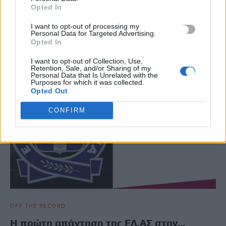
Opted In
Στη δημοσιότητα έδωσε η Ελληνική Αριστερή Συμπαράταξη
(ΕΛΑΣ), το κόμμα του Αλέξη Τσίπρα, τις «300+1» υπογραφές που
I want to opt-out of processing my
συνόδευσαν…
Personal Data for Targeted Advertising.
Opted In
Newsroom
2 Ιουνίου, 2026
I want to opt-out of Collection, Use,
Retention, Sale, and/or Sharing of my
Personal Data that Is Unrelated with the
Purposes for which it was collected.
Opted Out
CONFIRM
OFF THE RECORD
Η πρώτη απάντηση της ΕΛ.ΑΣ στην…