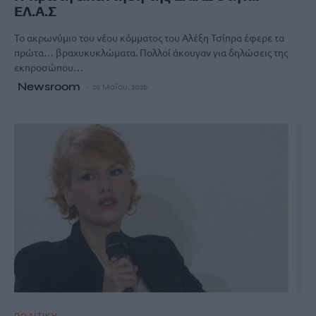
ΕΛ.Α.Σ
Το ακρωνύμιο του νέου κόμματος του Αλέξη Τσίπρα έφερε τα
πρώτα… βραχυκυκλώματα. Πολλοί άκουγαν για δηλώσεις της
εκπροσώπου…
Newsroom
29 Μαΐου, 2026
ΠΟΛΙΤΙΚΗ