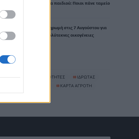
Έκτακτο επίδομα παιδιού: Ποιοι πάνε ταμείο
6 Αυγούστου, 2026
ΟΠΕΚΑ: Νέα πληρωμή στις 7 Αυγούστου για
τρίτεκνες και πολύτεκνες οικογένειες
6 Αυγούστου, 2026
TRENDING
#
ΝΕΕΣ ΤΑΥΤΟΤΗΤΕΣ
#
ΙΔΡΩΤΑΣ
#
ΚΑΚΟΣΜΙΑ
#
ΚΑΡΤΑ ΑΓΡΟΤΗ