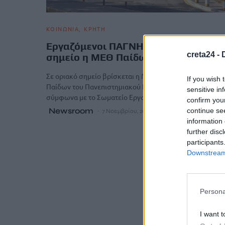
ΚΟΙΝΩΝΙΑ
ΚΡΗΤΗ
Εργαζόμενοι ΠΑΓΝΗ: «Σε οριακό
creta24 -
σημείο η ΜΕΘ Παίδων»
Σε οριακό σημείο βρίσκεται η Μονάδα Εντατικής Θεραπε
If you wish 
Παίδων του Πανεπιστημιακού Νοσοκομείου Ηρακλείου,
sensitive in
σύμφωνα με το Σωματείο Εργαζομένων…
confirm you
Newsroom
continue se
7 Νοεμβρίου, 2025
information 
further disc
participants
Downstream 
Persona
I want t