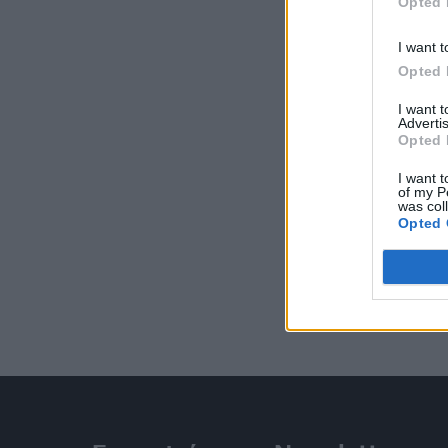
Opted 
I want t
Opted 
I want 
Advertis
Opted 
I want t
of my P
was col
Opted 