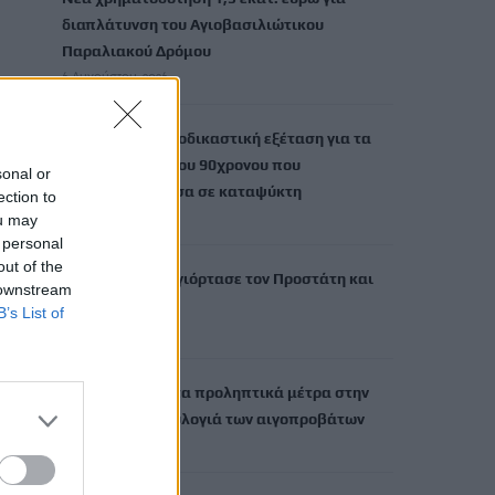
διαπλάτυνση του Αγιοβασιλιώτικου
Παραλιακού Δρόμου
6 Αυγούστου, 2026
Τι δείχνει η ιατροδικαστική εξέταση για τα
αίτια θανάτου του 90χρονου που
sonal or
εντοπίστηκε μέσα σε καταψύκτη
ection to
6 Αυγούστου, 2026
ou may
 personal
out of the
Το Αρκαλοχώρι γιόρτασε τον Προστάτη και
 downstream
Πολιούχο του
B’s List of
6 Αυγούστου, 2026
Παρατείνονται τα προληπτικά μέτρα στην
Κρήτη για την ευλογιά των αιγοπροβάτων
6 Αυγούστου, 2026