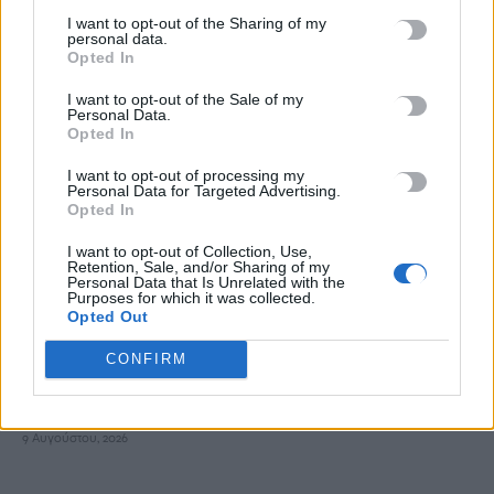
I want to opt-out of the Sharing of my
personal data.
Αλλαγές στην ειδική άδεια μητρότητας – Επεκτείνεται σε
Opted In
περισσότερες κατηγορίες δικαιούχων
9 Αυγούστου, 2026
I want to opt-out of the Sale of my
Personal Data.
Opted In
Έρχονται εκπτώσεις έως 20% στα σούπερ μάρκετ – Ποια
I want to opt-out of processing my
προϊόντα μπαίνουν στο νέο πρόγραμμα συγκράτησης τιμών
Personal Data for Targeted Advertising.
Opted In
9 Αυγούστου, 2026
I want to opt-out of Collection, Use,
Retention, Sale, and/or Sharing of my
Φειδίας Παναγιώτου: Αντιδράσεις για την εμφάνισή του με
Personal Data that Is Unrelated with the
Purposes for which it was collected.
σορτς σε εκδήλωση μνήμης για Ισαάκ και Σολωμού
Opted Out
9 Αυγούστου, 2026
CONFIRM
Συναγερμός για εξαφάνιση 31χρονου σε χωριό της Έδεσσας –
Σε πιθανό κίνδυνο η ζωή του
9 Αυγούστου, 2026