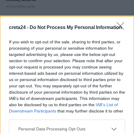
9 Αυγούστου, 2026
Ένα άγνωστο επίδομα για συνταξιούχους – Ποιες οι
creta24 -
Do Not Process My Personal Information
προϋποθέσεις
9 Αυγούστου, 2026
If you wish to opt-out of the sale, sharing to third parties, or
processing of your personal or sensitive information for
Από τις 16 έως 24 Αυγούστου το Φεστιβάλ Γεύσεων & Τέχνης
targeted advertising by us, please use the below opt-out
section to confirm your selection. Please note that after your
στην Κίσσαμο
opt-out request is processed you may continue seeing
9 Αυγούστου, 2026
interest-based ads based on personal information utilized by
us or personal information disclosed to third parties prior to
Επίδομα αδείας: Μέχρι πότε καταβάλλεται – Τι χρήματα θα
your opt-out. You may separately opt-out of the further
λάβετε
disclosure of your personal information by third parties on the
IAB’s list of downstream participants. This information may
9 Αυγούστου, 2026
also be disclosed by us to third parties on the
IAB’s List of
Downstream Participants
that may further disclose it to other
Διαγνωστικές εξετάσεις: Υποχρεωτική ψηφιακή ανάρτηση
third parties.
αποτελεσμάτων από 1η Σεπτεμβρίου
Personal Data Processing Opt Outs
9 Αυγούστου, 2026