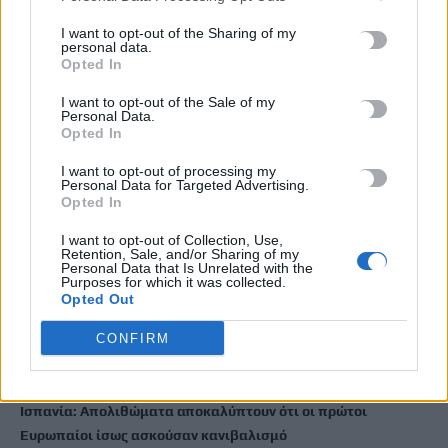
«Θεριακλήδες» οι Έλληνες – Πάνω από 1 στους 5 καπνίζει
I want to opt-out of the Sharing of my
καθημερινά
personal data.
Opted In
7 Αυγούστου, 2026
I want to opt-out of the Sale of my
Personal Data.
Σε εξέλιξη οι δηλώσεις Πόθεν Έσχες – Αναλυτικά η
Opted In
διαδικασία
I want to opt-out of processing my
7 Αυγούστου, 2026
Personal Data for Targeted Advertising.
Opted In
Πότε πληρώνονται οι συντάξεις Σεπτεμβρίου
I want to opt-out of Collection, Use,
7 Αυγούστου, 2026
Retention, Sale, and/or Sharing of my
Personal Data that Is Unrelated with the
Purposes for which it was collected.
Opted Out
Ξεκινούν οι ετήσιες Καλοκαιρινές Εκθέσεις του Φεστιβάλ
Κινηματογράφου Χανίων
CONFIRM
7 Αυγούστου, 2026
Ισπανία: Απολιθώματα αποκαλύπτουν ότι οι πρώτοι
Ευρωπαίοι ίσως ασκούσαν κανιβαλισμό