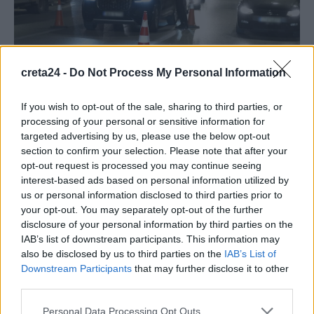
creta24 -
Do Not Process My Personal Information
If you wish to opt-out of the sale, sharing to third parties, or
processing of your personal or sensitive information for
ΚΟΙΝΩΝΙΑ
targeted advertising by us, please use the below opt-out
section to confirm your selection. Please note that after your
Θεσσαλονίκη: Οδηγός έτρεχε με 186 χλμ
opt-out request is processed you may continue seeing
σε δρόμο με όριο τα 90!
interest-based ads based on personal information utilized by
us or personal information disclosed to third parties prior to
Οι εντατικοί έλεγχοι της Τροχαίας Θεσσαλονίκης συνεχίζονται με
your opt-out. You may separately opt-out of the further
ιδιαίτερη έμφαση στην οδήγηση υπό την επήρεια αλκοόλ, την
disclosure of your personal information by third parties on the
υπερβολική ταχύτητα και τις επικίνδυνες…
IAB’s list of downstream participants. This information may
Newsroom
21 Φεβρουαρίου, 2026
also be disclosed by us to third parties on the
IAB’s List of
Downstream Participants
that may further disclose it to other
third parties.
ΡΟΗ ΕΙΔΗΣΕΩΝ
Personal Data Processing Opt Outs