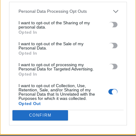
Personal Data Processing Opt Outs
I want to opt-out of the Sharing of my
personal data.
Opted In
I want to opt-out of the Sale of my
Personal Data.
Opted In
I want to opt-out of processing my
Personal Data for Targeted Advertising.
Opted In
ΔΙΕΘΝΗ
I want to opt-out of Collection, Use,
Ινδονησία: 8χρονη ποδοπατήθηκε από
Retention, Sale, and/or Sharing of my
άγριο ελέφαντα
Personal Data that Is Unrelated with the
Purposes for which it was collected.
Opted Out
Μια ανείπωτη τραγωδία σημειώθηκε στην Ινδονησία, όπου ένας
άγριος ελέφαντας ποδοπάτησε μέχρι θανάτου ένα 8χρονο
CONFIRM
κορίτσι, αφού απομακρύνθηκε από ένα κοπάδι…
Newsroom
10 Νοεμβρίου, 2025