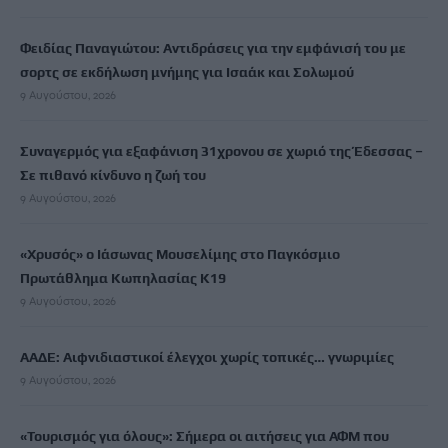
Φειδίας Παναγιώτου: Αντιδράσεις για την εμφάνισή του με
σορτς σε εκδήλωση μνήμης για Ισαάκ και Σολωμού
9 Αυγούστου, 2026
Συναγερμός για εξαφάνιση 31χρονου σε χωριό της Έδεσσας –
Σε πιθανό κίνδυνο η ζωή του
9 Αυγούστου, 2026
«Χρυσός» ο Ιάσωνας Μουσελίμης στο Παγκόσμιο
Πρωτάθλημα Κωπηλασίας Κ19
9 Αυγούστου, 2026
ΑΑΔΕ: Αιφνιδιαστικοί έλεγχοι χωρίς τοπικές… γνωριμίες
9 Αυγούστου, 2026
«Τουρισμός για όλους»: Σήμερα οι αιτήσεις για ΑΦΜ που