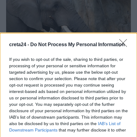
creta24 -
Do Not Process My Personal Information
If you wish to opt-out of the sale, sharing to third parties, or
ΠΕΡΙΒΑΛΛΟΝ
processing of your personal or sensitive information for
Τρεις άνδρες έκαψαν ζωντανό ελέφαντα
targeted advertising by us, please use the below opt-out
στη Σρι Λάνκα – Οργή στα μέσα
section to confirm your selection. Please note that after your
κοινωνικής δικτύωσης
opt-out request is processed you may continue seeing
interest-based ads based on personal information utilized by
Τρεις άνδρες που κατηγορούνται για βαρβαρότητα απέναντι σε
us or personal information disclosed to third parties prior to
ζώα συνελήφθησαν σήμερα Πέμπτη 18/12 στη Σρι Λάνκα, αφού
your opt-out. You may separately opt-out of the further
κυκλοφόρησε ένα…
disclosure of your personal information by third parties on the
Newsroom
18 Δεκεμβρίου, 2025
IAB’s list of downstream participants. This information may
also be disclosed by us to third parties on the
IAB’s List of
Downstream Participants
that may further disclose it to other
third parties.