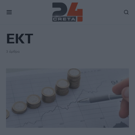
TAG
ΕΚΤ
3 άρθρα