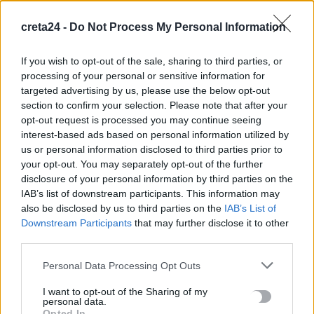
creta24 -
Do Not Process My Personal Information
ΟΙΚΟΝΟΜΙΑ
If you wish to opt-out of the sale, sharing to third parties, or
Ανοίγει η κούρσα διαδοχής της Κριστίν
processing of your personal or sensitive information for
Λαγκάρντ στην ΕΚΤ
targeted advertising by us, please use the below opt-out
section to confirm your selection. Please note that after your
Σύντομα αναμένεται να δοθεί το εναρκτήριο λάκτισμα για τη
opt-out request is processed you may continue seeing
διαδοχή τεσσάρων μελών του Δ.Σ. της ΕΚΤ με κυριότερη βέβαια
interest-based ads based on personal information utilized by
τη…
us or personal information disclosed to third parties prior to
Newsroom
11 Νοεμβρίου, 2025
your opt-out. You may separately opt-out of the further
disclosure of your personal information by third parties on the
IAB’s list of downstream participants. This information may
ΡΟΗ ΕΙΔΗΣΕΩΝ
also be disclosed by us to third parties on the
IAB’s List of
Downstream Participants
that may further disclose it to other
third parties.
Στο ΦΕΚ η απόφαση για την δομή φιλοξενίας μεταναστών
στους Αθανάτους – Δωρεάν για δύο μήνες η παραχώρηση του
Personal Data Processing Opt Outs
ακινήτου
5 Αυγούστου, 2026
I want to opt-out of the Sharing of my
personal data.
Opted In