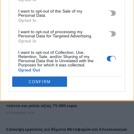
Ακριβά στοιχίζει η βουτιά: Οι τιμές στις ξαπλώστρες σε
I want to opt-out of the Sale of my
γνωστές παραλίες της Ελλάδας
Personal Data.
5 Αυγούστου, 2026
Opted In
I want to opt-out of processing my
Personal Data for Targeted Advertising.
e-ΕΦΚΑ: Πότε καταβάλλεται το αδειοδωρόσημο στους
Opted In
οικοδόμους
5 Αυγούστου, 2026
I want to opt-out of Collection, Use,
Retention, Sale, and/or Sharing of my
Personal Data that Is Unrelated with the
Purposes for which it was collected.
Πήγε για ψώνια με το ελικόπτερό του γιατί η διαδρομή με το
Opted Out
αμάξι ήταν… πολύ μεγάλη
CONFIRM
5 Αυγούστου, 2026
Μύκονος: 35χρονος οδηγός έκλεψε από τουρίστα επώνυμη
τσάντα και ρολόι αξίας 75.000 ευρώ
5 Αυγούστου, 2026
Σύσκεψη εργασίας για θέματα Μεταφορών και Επικοινωνιών