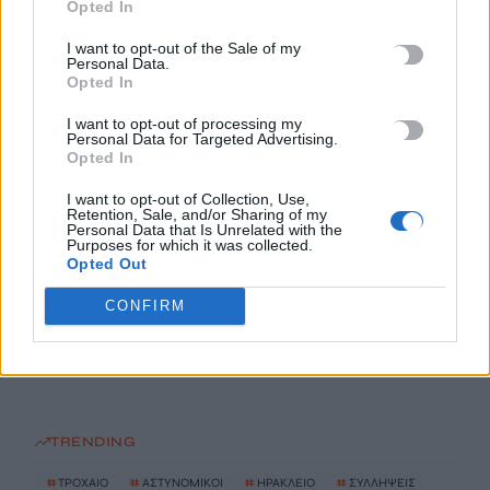
Opted In
9 Αυγούστου, 2026
I want to opt-out of the Sale of my
Personal Data.
Χανιά: 17χρονη κατήγγειλε ότι ο πρώην της την κλείδωσε σε
Opted In
σπίτι – Οι φωνές της κινητοποίησαν τους γείτονες
I want to opt-out of processing my
9 Αυγούστου, 2026
Personal Data for Targeted Advertising.
Opted In
Ποιες είναι οι ομάδες «Πίτμπουλ» και «Μπουλντόγκ» του
I want to opt-out of Collection, Use,
Retention, Sale, and/or Sharing of my
«Εντικ» -Χτυπούσαν με αγριότητα τα θύματά τους
Personal Data that Is Unrelated with the
Purposes for which it was collected.
9 Αυγούστου, 2026
Opted Out
Γερμανία: Εθεάθησαν drones πάνω από στρατιωτική βάση-
CONFIRM
Φυλάσσονται Patriot κι ανταλλακτικά εξοπλισμών
9 Αυγούστου, 2026
TRENDING
#
ΤΡΟΧΑΙΟ
#
ΑΣΤΥΝΟΜΙΚΟΙ
#
ΗΡΑΚΛΕΙΟ
#
ΣΥΛΛΗΨΕΙΣ