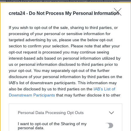
Νέα μελέτη ρίχνει φως στο μυστήριο του «Καταρράκτη του
Αίματος» στην Ανταρκτική
creta24 -
Do Not Process My Personal Information
9 Αυγούστου, 2026
If you wish to opt-out of the sale, sharing to third parties, or
Χανιά: Συνελήφθη 52χρονος για ναρκωτικά – Βρήκαν 150
processing of your personal or sensitive information for
γραμμάρια κάνναβης και τρία δενδρύλλια
targeted advertising by us, please use the below opt-out
section to confirm your selection. Please note that after your
9 Αυγούστου, 2026
opt-out request is processed you may continue seeing
interest-based ads based on personal information utilized by
Επική προσφορά: Βενζινάδικο έκανε έκπτωση σε όσους
us or personal information disclosed to third parties prior to
χόρευαν μέχρι το ταμείο
your opt-out. You may separately opt-out of the further
9 Αυγούστου, 2026
disclosure of your personal information by third parties on the
IAB’s list of downstream participants. This information may
also be disclosed by us to third parties on the
IAB’s List of
Πώς έγινε το τροχαίο στην Αθηνών-Σουνίου με δύο
Downstream Participants
that may further disclose it to other
αστυνομικούς τραυματίες
third parties.
9 Αυγούστου, 2026
Personal Data Processing Opt Outs
Ηράκλειο: Δύο συλλήψεις για ναρκωτικά – Βρήκαν σχεδόν
I want to opt-out of the Sharing of my
personal data.
μισό κιλό κάνναβης σε σπίτι