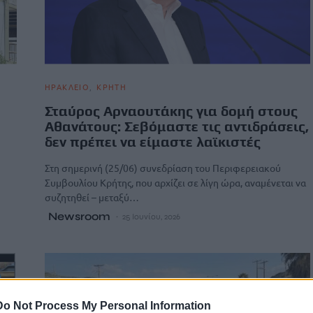
ΗΡΑΚΛΕΙΟ
ΚΡΗΤΗ
Σταύρος Αρναουτάκης για δομή στους
Αθανάτους: Σεβόμαστε τις αντιδράσεις,
δεν πρέπει να είμαστε λαϊκιστές
Στη σημερινή (25/06) συνεδρίαση του Περιφερειακού
Συμβουλίου Κρήτης, που αρχίζει σε λίγη ώρα, αναμένεται να
συζητηθεί – μεταξύ…
Newsroom
25 Ιουνίου, 2026
Do Not Process My Personal Information