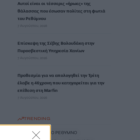
Αυτοί είναι οι τέσσερις «ήρωες» της
θάλασσας που έσωσαν πολίτες στη φωτιά
του Ρεθύμνου
7 Αυγούστου, 2026
Επίσκεψη της Σέβης Βολουδάκη στην
Πυροσβεστική Υπηρεσία Χανίων
7 Αυγούστου, 2026
Προθεσμία για να απολογηθεί την Τρίτη
έλαβε η 46χρονη που κατηγορείται για την
επίθεση στη Marfin
7 Αυγούστου, 2026
TRENDING
#
ΦΩΤΙΑ ΝΟΤΙΟ ΡΕΘΥΜΝΟ