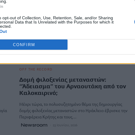
ing.
In
o opt-out of Collection, Use, Retention, Sale, and/or Sharing
ersonal Data that Is Unrelated with the Purposes for which it
lected.
Out
CONFIRM
OFF THE RECORD
Δομή φιλοξενίας μεταναστών:
“Άδειασμα” του Αρναουτάκη από τον
Καλοκαιρινό;
Μέχρι τώρα, το πολυσυζητημένο θέμα της δημιουργίας
ργία
δομής φιλοξενίας μεταναστών στο Ηράκλειο έβρισκε την
Περιφέρεια Κρήτης και τους…
Newsroom
23 Ιουνίου, 2026