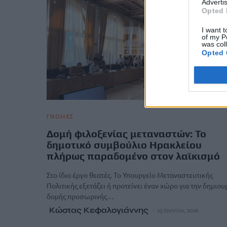
Advertis
Opted 
I want t
of my P
was col
Opted 
ΓΝΩΜΕΣ
Δομή φιλοξενίας μεταναστών: Το
δημοτικό συμβούλιο Ηρακλείου
πλήρως παραδομένο στον λαϊκισμό
Στο ίδιο έργο θεατές. Το Υπουργείο Μεταναστευτικής
Πολιτικής εξετάζει ή προτείνει έναν χώρο για την δημιου
δομής προσωρινής…
Κώστας Κεφαλογιάννης
23 Ιουνίου, 2026