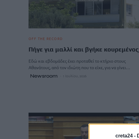
OFF THE RECORD
Πήγε για μαλλί και βγήκε κουρεμένος
Εδώ και εβδομάδες έχει προταθεί το κτήριο στους
Αθανάτους, από τον ιδιώτη που το είχε, για να γίνει…
Newsroom
1 Ιουλίου, 2026
creta24 -