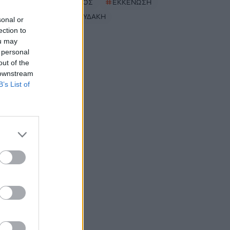
#
ΑΓΙΟΣ ΠΑΥΛΟΣ
#
ΕΚΚΕΝΩΣΗ
#
ΣΕΒΗ ΒΟΛΟΥΔΑΚΗ
sonal or
ection to
ou may
 personal
out of the
 downstream
B’s List of