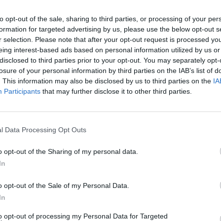
to opt-out of the sale, sharing to third parties, or processing of your per
formation for targeted advertising by us, please use the below opt-out s
r selection. Please note that after your opt-out request is processed y
eing interest-based ads based on personal information utilized by us or
disclosed to third parties prior to your opt-out. You may separately opt-
losure of your personal information by third parties on the IAB’s list of
ΗΡΑΚΛΕΙΟ
ΚΡΗΤΗ
. This information may also be disclosed by us to third parties on the
IA
Participants
that may further disclose it to other third parties.
Δομή μεταναστών στου Αθανάτους: Οι
διαμαρτυρίες μεταφέρονται με…
εκπροσώπους στο Περιφερειακό
Συμβούλιο
l Data Processing Opt Outs
υ
Για σήμερα (25/06) το μεσημέρι έχει προγραμματιστεί η
o opt-out of the Sharing of my personal data.
συνεδρίαση του περιφερειακού συμβουλίου Κρήτης που θα
In
συζητήσει διάφορα τεχνικά…
Newsroom
25 Ιουνίου, 2026
o opt-out of the Sale of my Personal Data.
In
to opt-out of processing my Personal Data for Targeted