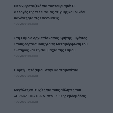
Νέο χωροταξικό για τον τουρισμό: Οι
αλλαγές της τελευταίας στιγμής και οι νέοι
κανόνες για τις επενδύσεις
7 Αυγούστου, 2026
Στη Σάμο ο Αρχιεπίσκοπος Κρήτης Ευγένιος –
Στους εορτασμούς για τη Μεταμόρφωση του
Σωτήρος και τη Ναυμαχία της Σάμου
7 Αυγούστου, 2026
Γιορτή Εφτάζυμου στην Κασταμονίτσα
7 Αυγούστου, 2026
Μεγάλες επιτυχίες για τους αθλητές του
«ΗΡΑΚΛΕΙΟ» Ο.Α.Α. στο Ε1 31ης εβδομάδας
7 Αυγούστου, 2026