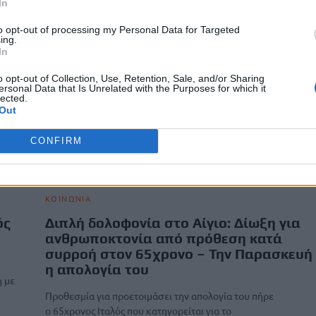
In
to opt-out of processing my Personal Data for Targeted
ing.
In
o opt-out of Collection, Use, Retention, Sale, and/or Sharing
ersonal Data that Is Unrelated with the Purposes for which it
lected.
Out
CONFIRM
ΚΟΙΝΩΝΙΑ
ός
Διπλή δολοφονία στο Αίγιο: Δίωξη για
ανθρωποκτονία από πρόθεση κατά
συρροή στον 65χρονο – Την Παρασκευή
η απολογία του
η με
Προθεσμία για προετοιμάσει την απολογία του πήρε
ο 65χρονος Ιταλός που κατηγορείται για το