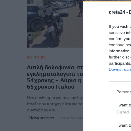
creta24 -
If you wish 
sensitive in
confirm you
continue se
information 
further disc
ΚΟΙΝΩΝΙΑ
participants
Διπλή δολοφονία στο Αίγιο: Στα
Downstream 
εγκληματολογικά το κινητό της
54χρονης – Αύριο η απολογία του
65χρονου Ιταλού
Persona
Νέα προθεσμία για την απολογία του έλαβε ο 65χρονος
Ιταλός που κατηγορείται για τον θάνατο της 54χρονου
I want t
συντρόφου και…
Opted 
Newsroom
12 Ιουνίου, 2026
I want t