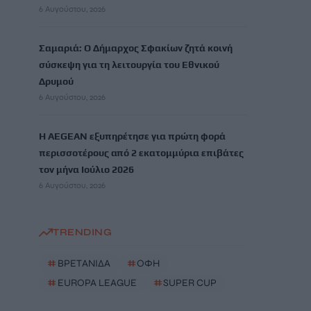
6 Αυγούστου, 2026
Σαμαριά: Ο Δήμαρχος Σφακίων ζητά κοινή
σύσκεψη για τη λειτουργία του Εθνικού
Δρυμού
6 Αυγούστου, 2026
Η AEGEAN εξυπηρέτησε για πρώτη φορά
περισσοτέρους από 2 εκατομμύρια επιβάτες
τον μήνα Ιούλιο 2026
6 Αυγούστου, 2026
TRENDING
#
ΒΡΕΤΑΝΙΔΑ
#
ΟΦΗ
#
EUROPA LEAGUE
#
SUPER CUP