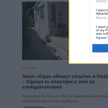
Opted 
I want 
Advertis
Opted 
I want t
of my P
was col
Opted 
ΚΟΙΝΩΝΙΑ
Αίγιο: «Είμαι αθώος» επιμένει ο Ιταλ
– Σήμερα οι απαντήσεις από τα
εγκληματολογικά
Στην αρχική του θέση, ότι δεν έχει καμία απολύτως σχέσ
το διπλό φονικό στο Αίγιο με θύματα…
Newsroom
11 Ιουνίου, 2026