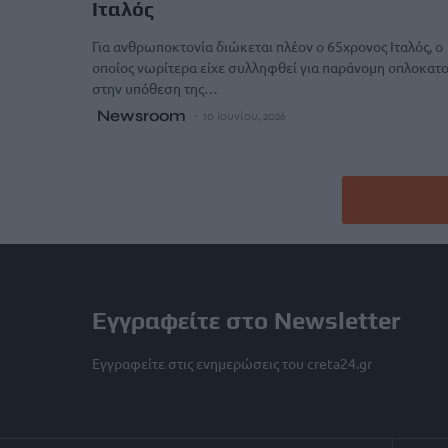
Ιταλός
Για ανθρωποκτονία διώκεται πλέον ο 65χρονος Ιταλός, ο
οποίος νωρίτερα είχε συλληφθεί για παράνομη οπλοκατο
στην υπόθεση της…
Newsroom
10 Ιουνίου, 2026
Εγγραφείτε στο Newsletter
Εγγραφείτε στις ενημερώσεις του creta24.gr