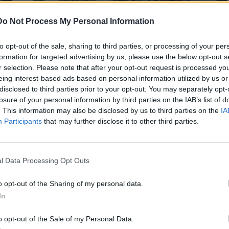
Do Not Process My Personal Information
to opt-out of the sale, sharing to third parties, or processing of your per
formation for targeted advertising by us, please use the below opt-out s
r selection. Please note that after your opt-out request is processed y
eing interest-based ads based on personal information utilized by us or
disclosed to third parties prior to your opt-out. You may separately opt-
losure of your personal information by third parties on the IAB’s list of
ΚΟΙΝΩΝΙΑ
. This information may also be disclosed by us to third parties on the
IA
Διπλή δολοφονία στο Αίγιο: Τι δείχνουν
Participants
that may further disclose it to other third parties.
τα πρώτα ευρήματα από τα
εγκληματολογικά εργαστήρια για τον
Ιταλό
l Data Processing Opt Outs
Το φως της δημοσιότητας βλέπουν τα πρώτα ευρήματα από
τα εγκληματολογικά εργαστήρια για τον 65χρονο Ιταλό που
o opt-out of the Sharing of my personal data.
κατηγορείται…
In
Newsroom
11 Ιουνίου, 2026
o opt-out of the Sale of my Personal Data.