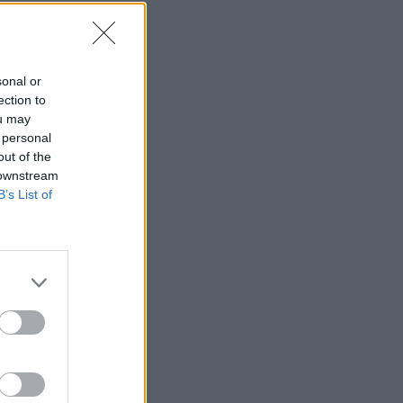
sonal or
ection to
ou may
 personal
out of the
 downstream
B’s List of