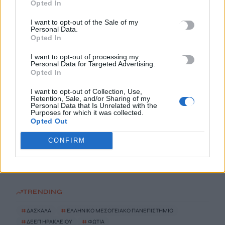
Opted In
Εκδήλωση για την 82η Επέτειο της Μεγάλης Κύκλωσης της
I want to opt-out of the Sale of my
Εμπάρου και τιμή στη Μνήμη των ηρώων
Personal Data.
7 Αυγούστου, 2026
Opted In
I want to opt-out of processing my
Νέα πυρκαγιά στη Σητεία
Personal Data for Targeted Advertising.
Opted In
7 Αυγούστου, 2026
I want to opt-out of Collection, Use,
Retention, Sale, and/or Sharing of my
Πέθανε η δημοσιογράφος Χριστίνα Πιτουρά
Personal Data that Is Unrelated with the
Purposes for which it was collected.
7 Αυγούστου, 2026
Opted Out
CONFIRM
Θρήνος στην Πάτρα: «Έσβησε» βρέφος μόλις οκτώ ημερών
7 Αυγούστου, 2026
TRENDING
#
ΔΑΣΚΑΛΑ
#
ΕΛΛΗΝΙΚΟ ΜΕΣΟΓΕΙΑΚΟ ΠΑΝΕΠΙΣΤΗΜΙΟ
#
ΔΕΕΠ ΗΡΑΚΛΕΙΟΥ
#
ΦΩΤΙΑ