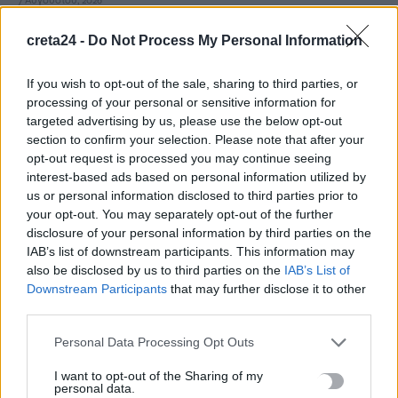
7 Αυγούστου, 2026
creta24 -
Do Not Process My Personal Information
ΗΠΑ: Δασκάλα χορού κατηγορείται για σεξουαλική
κακοποίηση δύο ανήλικων μαθητών της
If you wish to opt-out of the sale, sharing to third parties, or
7 Αυγούστου, 2026
processing of your personal or sensitive information for
targeted advertising by us, please use the below opt-out
section to confirm your selection. Please note that after your
Το Ελληνικό Μεσογειακό Πανεπιστήμιο εκδίδει ηλεκτρονικά
opt-out request is processed you may continue seeing
τα Πρακτικά του Διεπιστημονικού Συνεδρίου «Ρένα
interest-based ads based on personal information utilized by
Κυριακού»
us or personal information disclosed to third parties prior to
7 Αυγούστου, 2026
your opt-out. You may separately opt-out of the further
disclosure of your personal information by third parties on the
IAB’s list of downstream participants. This information may
ΔΕΕΠ (ΝΟΔΕ) Ηρακλείου: Με έργα η κυβέρνηση Μητσοτάκη
also be disclosed by us to third parties on the
IAB’s List of
οδηγεί την Κρήτη στο μέλλον
Downstream Participants
that may further disclose it to other
7 Αυγούστου, 2026
third parties.
Personal Data Processing Opt Outs
Ρέθυμνο: Φωτιά σε διαμέρισμα – Απεγκλωβίστηκε ένα άτομο
7 Αυγούστου, 2026
I want to opt-out of the Sharing of my
personal data.