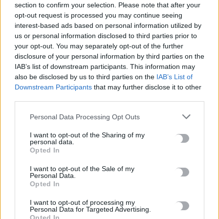
section to confirm your selection. Please note that after your
opt-out request is processed you may continue seeing
Europa League: Εκτός απροόπτου… η ΤΣΣΚΑ Σόφιας θα είναι
interest-based ads based on personal information utilized by
η αντίπαλος του ΟΦΗ
us or personal information disclosed to third parties prior to
7 Αυγούστου, 2026
your opt-out. You may separately opt-out of the further
disclosure of your personal information by third parties on the
IAB’s list of downstream participants. This information may
Τραγωδία στις Σέρρες: Σφοδρή μετωπική σύγκρουση
also be disclosed by us to third parties on the
IAB’s List of
φορτηγού με αυτοκίνητο – Δύο νεκροί
Downstream Participants
that may further disclose it to other
7 Αυγούστου, 2026
third parties.
Personal Data Processing Opt Outs
Άγριος θάνατος για διεθνή ποδοσφαιριστή στην Ουγκάντα:
Τον ξυλοκόπησαν με πλάκες πεζοδρομίου για να του πάρουν
I want to opt-out of the Sharing of my
personal data.
κινητό και χρήματα
Opted In
7 Αυγούστου, 2026
I want to opt-out of the Sale of my
Personal Data.
Υεμένη: 58 στρατιωτικοί νεκροί σε επιθέσεις των Χούθι –
Opted In
Τραυματίες 11 άμαχοι στη Σαουδική Αραβία
I want to opt-out of processing my
7 Αυγούστου, 2026
Personal Data for Targeted Advertising.
Opted In