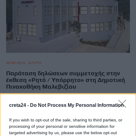
ΗΡΑΚΛΕΙΟ
ΚΡΗΤΗ
Παράταση δηλώσεων συμμετοχής στην
έκθεση «Ρητό / Υπόρρητο» στη Δημοτική
Πινακοθήκη Μαλεβιζίου
Μέχρι τις 30 Ιουνίου παρατείνεται η προθεσμία για τη συμμετοχή
καλλιτεχνών στην έκθεση «Ρητό / Υπόρρητο» που θα…
creta24 -
Do Not Process My Personal Information
Newsroom
21 Ιουνίου, 2026
If you wish to opt-out of the sale, sharing to third parties, or
processing of your personal or sensitive information for
targeted advertising by us, please use the below opt-out
ΡΟΗ ΕΙΔΗΣΕΩΝ