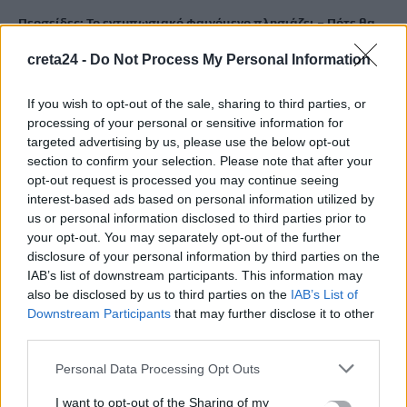
Περσείδες: Το εντυπωσιακό φαινόμενο πλησιάζει – Πότε θα
δούμε τη «βροχή» των αστεριών
creta24 -
Do Not Process My Personal Information
8 Αυγούστου, 2026
If you wish to opt-out of the sale, sharing to third parties, or
Ενοίκια: Πότε γίνονται υποχρεωτικές οι πληρωμές μέσω
processing of your personal or sensitive information for
τραπεζών
targeted advertising by us, please use the below opt-out
8 Αυγούστου, 2026
section to confirm your selection. Please note that after your
opt-out request is processed you may continue seeing
interest-based ads based on personal information utilized by
Ισπανία: Η συγκινητική επανένωση γυναίκας με τα
us or personal information disclosed to third parties prior to
γαϊδουράκια της μετά τις πυρκαγιές
your opt-out. You may separately opt-out of the further
8 Αυγούστου, 2026
disclosure of your personal information by third parties on the
IAB’s list of downstream participants. This information may
also be disclosed by us to third parties on the
IAB’s List of
Στις 19 Αυγούστου η γενική συνέλευση του συλλόγου
Downstream Participants
that may further disclose it to other
κρεοπωλών Χανίων
third parties.
8 Αυγούστου, 2026
Personal Data Processing Opt Outs
Νέος κύκλος μαθημάτων Κινεζικής Γλώσσας στο
I want to opt-out of the Sharing of my