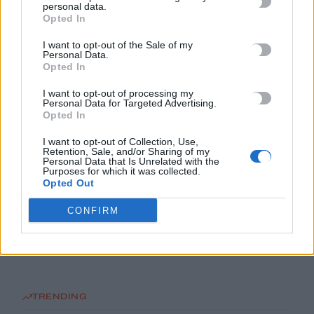
personal data.
Πανεπιστήμιο Κρήτης για το ακαδημαϊκό έτος 2026-2027
Opted In
8 Αυγούστου, 2026
I want to opt-out of the Sale of my
Personal Data.
Άνοια: Ποια είναι τα επαγγέλματα που προστατεύουν τον
Opted In
εγκέφαλο
I want to opt-out of processing my
8 Αυγούστου, 2026
Personal Data for Targeted Advertising.
Opted In
Επίδομα €391 από τον ΟΠΕΚΑ, χωρίς εισοδηματικά κριτήρια:
I want to opt-out of Collection, Use,
Retention, Sale, and/or Sharing of my
Η προϋπόθεση
Personal Data that Is Unrelated with the
8 Αυγούστου, 2026
Purposes for which it was collected.
Opted Out
Θεατρική αφήγηση «Έρευσεν ύδωρ» στο Δημοτικό Σχολείο
CONFIRM
Κεφαλά
8 Αυγούστου, 2026
TRENDING