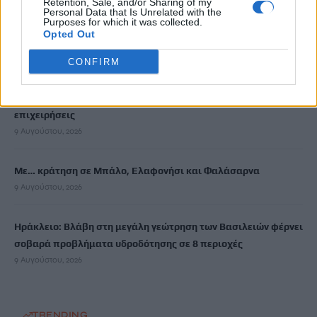
Retention, Sale, and/or Sharing of my
Personal Data that Is Unrelated with the
Purposes for which it was collected.
Σκιάθος: Ανήλικος κατήγγειλε 17χρονο για βιασμό – Τον
Opted Out
απειλούσε με διαρροή βίντεο στο διαδίκτυο
9 Αυγούστου, 2026
CONFIRM
Κίσσαμος: Συνελήφθη 32χρονος για πέντε κλοπές από
επιχειρήσεις
9 Αυγούστου, 2026
Με… κράτηση σε Μπάλο, Ελαφονήσι και Φαλάσαρνα
9 Αυγούστου, 2026
Ηράκλειο: Βλάβη στη μεγάλη γεώτρηση των Βασιλειών φέρνει
σοβαρά προβλήματα υδροδότησης σε 8 περιοχές
9 Αυγούστου, 2026
TRENDING