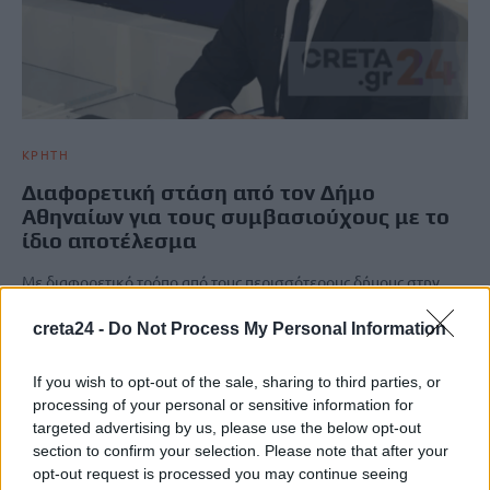
ΚΡΗΤΗ
Διαφορετική στάση από τον Δήμο
Αθηναίων για τους συμβασιούχους με το
ίδιο αποτέλεσμα
Με διαφορετικό τρόπο από τους περισσότερους δήμους στην
Ελλάδα αλλά τελικά με το ίδιο αποτέλεσμα, αντιμετώπισε ο
Δήμος…
creta24 -
Do Not Process My Personal Information
Newsroom
27 Μαΐου, 2025
If you wish to opt-out of the sale, sharing to third parties, or
processing of your personal or sensitive information for
targeted advertising by us, please use the below opt-out
ΡΟΗ ΕΙΔΗΣΕΩΝ
section to confirm your selection. Please note that after your
opt-out request is processed you may continue seeing
Τραγωδία στα Μάλια: Νεκρός 64χρονος στη θάλασσα