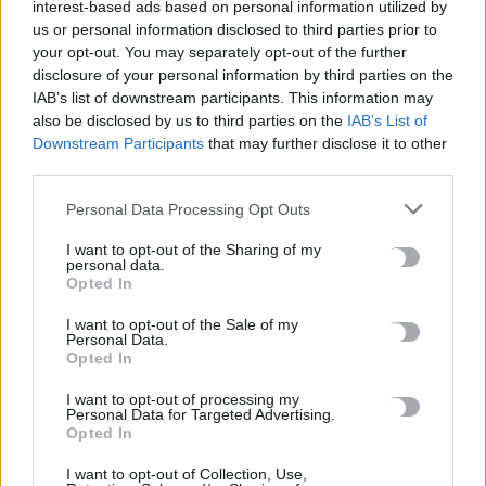
interest-based ads based on personal information utilized by
9 Αυγούστου, 2026
us or personal information disclosed to third parties prior to
your opt-out. You may separately opt-out of the further
disclosure of your personal information by third parties on the
Ριπές ανέμου έως 110 χλμ/ώρα στην Κρήτη -Στο «κόκκινο»
IAB’s list of downstream participants. This information may
μέχρι την Τετάρτη
also be disclosed by us to third parties on the
IAB’s List of
9 Αυγούστου, 2026
Downstream Participants
that may further disclose it to other
third parties.
Ερυθρός Σταυρός: Νοσηλεύτρια στα Επείγοντα
Personal Data Processing Opt Outs
ξυλοκοπήθηκε βάναυσα από ασθενή
9 Αυγούστου, 2026
I want to opt-out of the Sharing of my
personal data.
Opted In
Λουτράκι: 75χρονος βρέθηκε νεκρός δίπλα σε κάδους
I want to opt-out of the Sale of my
απορριμμάτων
Personal Data.
9 Αυγούστου, 2026
Opted In
I want to opt-out of processing my
Τουρνάς: Πάνω από 400 φωτιές σε 10 ημέρες, από αμέλεια το
Personal Data for Targeted Advertising.
Opted In
90% των περιστατικών
9 Αυγούστου, 2026
I want to opt-out of Collection, Use,