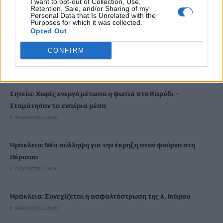
I want to opt-out of Collection, Use,
έχασε 100.000 ευρώ
Retention, Sale, and/or Sharing of my
6 Αυγούστου, 2026
Personal Data that Is Unrelated with the
Purposes for which it was collected.
Opted Out
Δομή φιλοξενίας μεταναστών: Τι ακριβώς σημαίνει το ΦΕΚ
CONFIRM
που δημοσιεύτηκε
6 Αυγούστου, 2026
Σητεία: Χωρίς ενεργό μέτωπο η φωτιά στο Καρύδι –
Σταμάτησαν τα εναέρια μέσα
6 Αυγούστου, 2026
Ηράκλειο: Μία σύλληψη για την έκρηξη στον φούρνο στη
Θέρισσο
6 Αυγούστου, 2026
Ηράκλειο: Συνεχίζεται η ασφαλτόστρωση της λ. Ικάρου
6 Αυγούστου, 2026