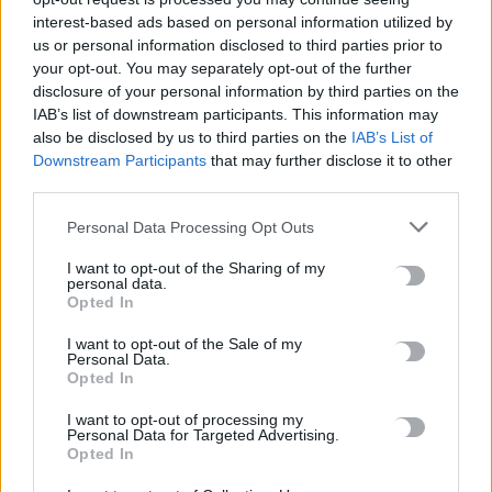
ταχυτήτων»
interest-based ads based on personal information utilized by
us or personal information disclosed to third parties prior to
6 Αυγούστου, 2026
your opt-out. You may separately opt-out of the further
disclosure of your personal information by third parties on the
Τουρνουά Τορόντο: Εντυπωσιακή πρεμιέρα για τη Μαρία
IAB’s list of downstream participants. This information may
Σάκκαρη – Προκρίνεται στους «32»
also be disclosed by us to third parties on the
IAB’s List of
6 Αυγούστου, 2026
Downstream Participants
that may further disclose it to other
third parties.
Η καθαριότητα στον Αποκόρωνα δεν είναι θέμα
Personal Data Processing Opt Outs
επικοινωνίας, είναι θέμα οργάνωσης
I want to opt-out of the Sharing of my
6 Αυγούστου, 2026
personal data.
Opted In
Συγκλονίζουν οι αποκαλύψεις για τη δολοφονία 4 παιδιών
I want to opt-out of the Sale of my
Personal Data.
στη Νέα Υόρκη: Το τελευταίο μήνυμα που έστειλε η μητέρα
Opted In
στον πρώην σύζυγό της
6 Αυγούστου, 2026
I want to opt-out of processing my
Personal Data for Targeted Advertising.
Opted In
Ηράκλειο: Απάτη με δήθεν επενδύσεις σε μετοχές – 55χρονος