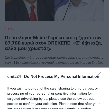
ΔΙΕΘΝΗ
Οι διάλογοι Μελά-Σκρέκα και η ζημιά των
87.780 ευρώ στον ΟΠΕΚΕΠΕ -«Σ΄ έφτιαξα,
αλλά μου χρωστάς»
Στο διαβιβαστικό της ευρωπαϊκής εισαγγελίας για τη δικογραφία
των «11» καταγράφεται συνομιλία ανάμεσα στον Κώστα Σκρέκα
και τον…
Newsroom
4 Απριλίου, 2026
creta24 -
Do Not Process My Personal Information
If you wish to opt-out of the sale, sharing to third parties, or
ΡΟΗ ΕΙΔΗΣΕΩΝ
processing of your personal or sensitive information for
targeted advertising by us, please use the below opt-out
ΠΑΣΕΒΙΠΕ: Αντιδράσεις για το νέο Χωροταξικό Πλαίσιο της
section to confirm your selection. Please note that after your
Βιομηχανίας – «Δημιουργεί επιχειρήσεις δύο και τριών
opt-out request is processed you may continue seeing