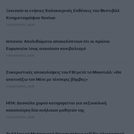
Ξεκινούν οι ετήσιες Καλοκαιρινές Εκθέσεις του Φεστιβάλ
Κινηματογράφου Χανίων
7 Αυγούστου, 2026
Ισπανία: Απολιθώματα αποκαλύπτουν ότι οι πρώτοι
Ευρωπαίοι ίσως ασκούσαν κανιβαλισμό
7 Αυγούστου, 2026
Σοκαριστικές αποκαλύψεις του FBI μετά το Μουντιάλ: «Θα
ανατινάξω τον Μέσι με τέσσερις βόμβες»
7 Αυγούστου, 2026
ΗΠΑ: Δασκάλα χορού κατηγορείται για σεξουαλική
κακοποίηση δύο ανήλικων μαθητών της
7 Αυγούστου, 2026
Το Ελληνικό Μεσογειακό Πανεπιστήμιο εκδίδει ηλεκτρονικά