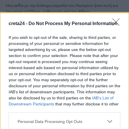
Μια selfie με την διάσημη παραλία του Ναυαγίου ήταν αυτή για
την οποία ταξίδεψε, αυθημερόν από την Αθήνα…
Newsroom
26 Μαΐου, 2026
creta24 -
Do Not Process My Personal Information
If you wish to opt-out of the sale, sharing to third parties, or
processing of your personal or sensitive information for
targeted advertising by us, please use the below opt-out
section to confirm your selection. Please note that after your
opt-out request is processed you may continue seeing
interest-based ads based on personal information utilized by
us or personal information disclosed to third parties prior to
your opt-out. You may separately opt-out of the further
disclosure of your personal information by third parties on the
IAB’s list of downstream participants. This information may
also be disclosed by us to third parties on the
IAB’s List of
Downstream Participants
that may further disclose it to other
ΚΟΙΝΩΝΙΑ
third parties.
Επιχείρηση διάσωσης Αυστριακού
Personal Data Processing Opt Outs
μοτοσικλετιστή στο Ζαγόρι