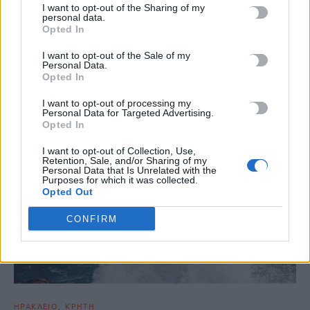
I want to opt-out of the Sharing of my
personal data.
Τραυματισμένος εντοπίστηκε σε δύσβατη περιοχή ανάμεσα στα
Opted In
χωριά Δικόρυφο και Κήπους Ζαγορίου, από άνδρες
της Πυροσβεστικής Ιωαννίνων, ένας 70χρονος Αυστριακός…
I want to opt-out of the Sale of my
Personal Data.
Newsroom
11 Μαΐου, 2026
Opted In
I want to opt-out of processing my
Personal Data for Targeted Advertising.
Opted In
I want to opt-out of Collection, Use,
Retention, Sale, and/or Sharing of my
Personal Data that Is Unrelated with the
Purposes for which it was collected.
Opted Out
CONFIRM
ΗΡΑΚΛΕΙΟ
ΚΡΗΤΗ