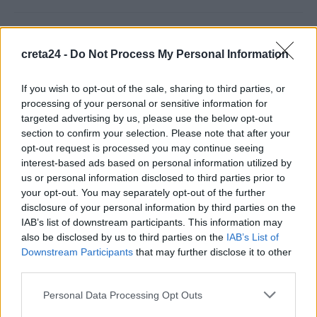
Σε εξέλιξη οι δηλώσεις Πόθεν Έσχες – Αναλυτικά η
διαδικασία
creta24 -
Do Not Process My Personal Information
7 Αυγούστου, 2026
If you wish to opt-out of the sale, sharing to third parties, or
processing of your personal or sensitive information for
Πότε πληρώνονται οι συντάξεις Σεπτεμβρίου
targeted advertising by us, please use the below opt-out
7 Αυγούστου, 2026
section to confirm your selection. Please note that after your
opt-out request is processed you may continue seeing
Ξεκινούν οι ετήσιες Καλοκαιρινές Εκθέσεις του Φεστιβάλ
interest-based ads based on personal information utilized by
us or personal information disclosed to third parties prior to
Κινηματογράφου Χανίων
your opt-out. You may separately opt-out of the further
7 Αυγούστου, 2026
disclosure of your personal information by third parties on the
IAB’s list of downstream participants. This information may
Ισπανία: Απολιθώματα αποκαλύπτουν ότι οι πρώτοι
also be disclosed by us to third parties on the
IAB’s List of
Downstream Participants
that may further disclose it to other
Ευρωπαίοι ίσως ασκούσαν κανιβαλισμό
third parties.
7 Αυγούστου, 2026
Personal Data Processing Opt Outs
Σοκαριστικές αποκαλύψεις του FBI μετά το Μουντιάλ: «Θα