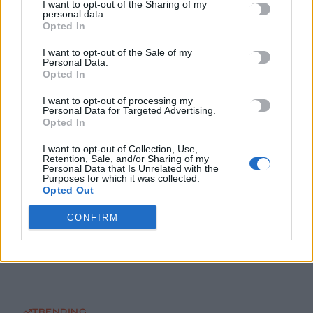
I want to opt-out of the Sharing of my
ανατινάξω τον Μέσι με τέσσερις βόμβες»
personal data.
7 Αυγούστου, 2026
Opted In
I want to opt-out of the Sale of my
Personal Data.
ΗΠΑ: Δασκάλα χορού κατηγορείται για σεξουαλική
Opted In
κακοποίηση δύο ανήλικων μαθητών της
7 Αυγούστου, 2026
I want to opt-out of processing my
Personal Data for Targeted Advertising.
Opted In
Το Ελληνικό Μεσογειακό Πανεπιστήμιο εκδίδει ηλεκτρονικά
I want to opt-out of Collection, Use,
τα Πρακτικά του Διεπιστημονικού Συνεδρίου «Ρένα
Retention, Sale, and/or Sharing of my
Personal Data that Is Unrelated with the
Κυριακού»
Purposes for which it was collected.
7 Αυγούστου, 2026
Opted Out
CONFIRM
ΔΕΕΠ (ΝΟΔΕ) Ηρακλείου: Με έργα η κυβέρνηση Μητσοτάκη
οδηγεί την Κρήτη στο μέλλον
7 Αυγούστου, 2026
TRENDING