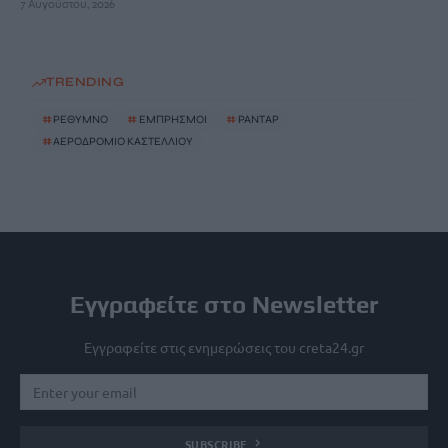
7 Αυγούστου, 2026
TRENDING
#
ΡΕΘΥΜΝΟ
#
ΕΜΠΡΗΣΜΟΙ
#
ΡΑΝΤΑΡ
#
ΑΕΡΟΔΡΟΜΙΟ ΚΑΣΤΕΛΛΙΟΥ
Εγγραφείτε στο Newsletter
Εγγραφείτε στις ενημερώσεις του creta24.gr
SUBSCRIBE