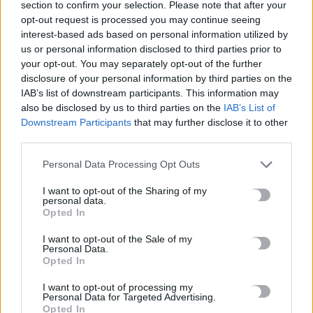
section to confirm your selection. Please note that after your
opt-out request is processed you may continue seeing
Αεροδρόμιο Καστελλίου: Η ξενάγηση στο εργοτάξιο και τα
interest-based ads based on personal information utilized by
μηνύματα Δήμα – Ταχιάου για το μεγάλο έργο
us or personal information disclosed to third parties prior to
7 Αυγούστου, 2026
your opt-out. You may separately opt-out of the further
disclosure of your personal information by third parties on the
Εξιχνιάστηκαν δύο εμπρησμοί στον Μυλοπόταμο –
IAB’s list of downstream participants. This information may
also be disclosed by us to third parties on the
IAB’s List of
Δικογραφία σε βάρος δύο ανδρών
Downstream Participants
that may further disclose it to other
7 Αυγούστου, 2026
third parties.
Personal Data Processing Opt Outs
Αεροδρόμιο Καστελλίου: Έπεσαν οι υπογραφές για τα ραντάρ
7 Αυγούστου, 2026
I want to opt-out of the Sharing of my
personal data.
Opted In
Κουνούπια: Σε εξέλιξη το πρόγραμμα καταπολέμησης στην
Κρήτη – Πώς μπορούν να ενημερώνονται και να συμμετέχουν
I want to opt-out of the Sale of my
Personal Data.
οι πολίτες
Opted In
7 Αυγούστου, 2026
I want to opt-out of processing my
Personal Data for Targeted Advertising.
Marfin: Στην Ευελπίδων η 46χρονη που κατηγορείται για τον
Opted In