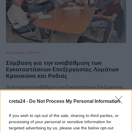
ΚΟΙΝΩΝΙΑ
ΚΡΗΤΗ
Σύμβαση για την αναβάθμιση των
Εγκαταστάσεων Επεξεργασίας Λυμάτων
Κρουσώνα και Ροδιάς
Τη λειτουργική αναβάθμιση των Εγκαταστάσεων Επεξεργασίας
Λυμάτων σε Κρουσώνα και Ροδιά προβλέπει η σύμβαση που
υπεγράφη παρουσία του…
creta24 -
Do Not Process My Personal Information
Newsroom
24 Οκτωβρίου, 2025
If you wish to opt-out of the sale, sharing to third parties, or
processing of your personal or sensitive information for
ΡΟΗ ΕΙΔΗΣΕΩΝ
targeted advertising by us, please use the below opt-out