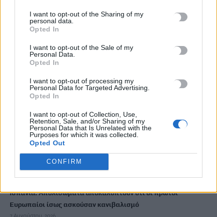
«Θεριακλήδες» οι Έλληνες – Πάνω από 1 στους 5 καπνίζει
I want to opt-out of the Sharing of my
καθημερινά
personal data.
7 Αυγούστου, 2026
Opted In
I want to opt-out of the Sale of my
Personal Data.
Σε εξέλιξη οι δηλώσεις Πόθεν Έσχες – Αναλυτικά η
Opted In
διαδικασία
7 Αυγούστου, 2026
I want to opt-out of processing my
Personal Data for Targeted Advertising.
Opted In
Πότε πληρώνονται οι συντάξεις Σεπτεμβρίου
I want to opt-out of Collection, Use,
7 Αυγούστου, 2026
Retention, Sale, and/or Sharing of my
Personal Data that Is Unrelated with the
Purposes for which it was collected.
Opted Out
Ξεκινούν οι ετήσιες Καλοκαιρινές Εκθέσεις του Φεστιβάλ
Κινηματογράφου Χανίων
CONFIRM
7 Αυγούστου, 2026
Ισπανία: Απολιθώματα αποκαλύπτουν ότι οι πρώτοι
Ευρωπαίοι ίσως ασκούσαν κανιβαλισμό
7 Αυγούστου, 2026