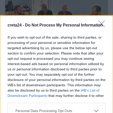
creta24 -
Do Not Process My Personal Information
If you wish to opt-out of the sale, sharing to third parties, or
processing of your personal or sensitive information for
targeted advertising by us, please use the below opt-out
ΚΡΗΤΗ
section to confirm your selection. Please note that after your
opt-out request is processed you may continue seeing
Νέα γεώτρηση ύδρευσης στην Τύλισο
interest-based ads based on personal information utilized by
us or personal information disclosed to third parties prior to
Παρουσία του Δημάρχου Μαλεβιζίου Μενέλαου Μποκεα,
your opt-out. You may separately opt-out of the further
υπεγράφη σήμερα, στα γραφεία της Δημοτικής Επιχείρησης
disclosure of your personal information by third parties on the
Ύδρευσης και Αποχέτευσης Μαλεβιζίου (Δ.Ε.Υ.Α.Μ.),…
IAB’s list of downstream participants. This information may
Newsroom
5 Νοεμβρίου, 2025
also be disclosed by us to third parties on the
IAB’s List of
Downstream Participants
that may further disclose it to other
third parties.
ΡΟΗ ΕΙΔΗΣΕΩΝ
Personal Data Processing Opt Outs