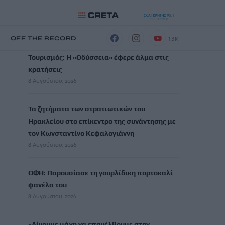
ΡΟΗ ΕΙΔΗΣΕΩΝ
13K
Η
OFF THE RECORD
Τουρισμός: Η «Οδύσσεια» έφερε άλμα στις
κρατήσεις
8 Αυγούστου, 2026
Τα ζητήματα των στρατιωτικών του
Ηρακλείου στο επίκεντρο της συνάντησης με
τον Κωνσταντίνο Κεφαλογιάννη
8 Αυγούστου, 2026
ΟΦΗ: Παρουσίασε τη γουρλίδικη πορτοκαλί
φανέλα του
8 Αυγούστου, 2026
«Δίνουμε μάχη να επανέλθουμε στην