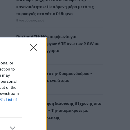
κανονικότητα»: Η επόμενη μέρα μετά τις
πυρκαγιές στο νότιο Ρέθυμνο
8 Αυγούστου, 2026
Όμιλος ΔΕΗ: Νέα συμφωνία για
χαρτοφυλάκιο έργων ΑΠΕ άνω των 2 GW σε
Πολωνία και Ουγγαρία
8 Αυγούστου, 2026
sonal or
ection to
Φωτιά σε κτήριο στην Κουμουνδούρου –
ou may
Απεγκλωβίστηκε ένα άτομο
 personal
out of the
8 Αυγούστου, 2026
 downstream
B’s List of
Γαύδος: Επιχείρηση διάσωσης 31χρονης από
δύσβατο σημείο – Την απομάκρυνε με
φουσκωτό επισκέπτης
8 Αυγούστου, 2026