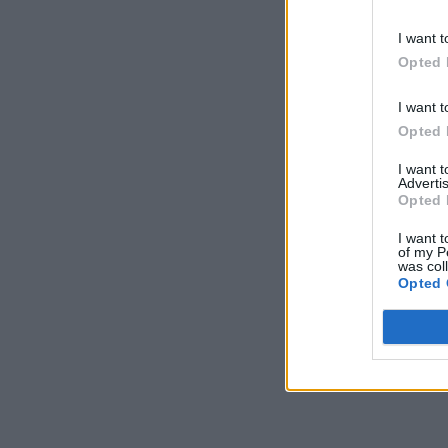
I want t
Opted 
I want t
Opted 
I want 
Advertis
Opted 
I want t
of my P
was col
Opted 