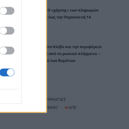
e-ΕΦΚΑ – ΔΥΠΑ: Ο «χάρτης» των πληρωμών
από την Δευτέρα έως την Παρασκευή 14
Αυγούστου
8 Αυγούστου, 2026
Νύχτα-κόλαση στο Κίεβο και την περιφέρειά
του: Τρεις νεκροί από τα ρωσικά πλήγματα –
Ένα παιδί μεταξύ των θυμάτων
8 Αυγούστου, 2026
TRENDING
#
ΟΦΗ
#
ΠΥΡΚΑΓΙΕΣ
#
ΝΟΤΙΟ ΡΕΘΥΜΝΟ
#
ΑΠΕ