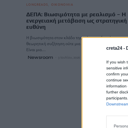
LONGREADS
ΟΙΚΟΝΟΜΙΑ
ΔΕΠΑ: Βιωσιμότητα με ρεαλισμό – Η
ενεργειακή μετάβαση ως στρατηγική
ευθύνη
Η βιωσιμότητα στον κλάδο της ενέργειας δεν είναι μια
θεωρητική συζήτηση ούτε μια άσκηση εταιρικής εικόνας
creta24 -
Είναι μια…
Newsroom
3 Ιουλίου, 2026
If you wish 
sensitive in
confirm you
continue se
information 
further disc
participants
Downstream 
Persona