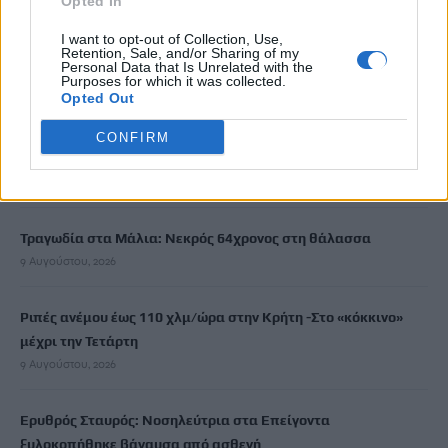
Opted In
Κίνα: Προ των πυλών ο τυφώνας Dolphin στην ανατολική
ακτή- Σε επιφυλακή για πλημμύρες, κατολισθήσεις
I want to opt-out of Collection, Use,
Retention, Sale, and/or Sharing of my
9 Αυγούστου, 2026
Personal Data that Is Unrelated with the
Purposes for which it was collected.
Opted Out
Ηράκλειο: Ο Χανς δόθηκε για υιοθεσία από το Κυνοκομείο και
σκοτώθηκε από τον ιδιοκτήτη του – Η καταγγελία της
CONFIRM
«Σείριος»
9 Αυγούστου, 2026
Τραγωδία στα Μάλια: Νεκρός 64χρονος στη θάλασσα
9 Αυγούστου, 2026
Ριπές ανέμου έως 110 χλμ/ώρα στην Κρήτη -Στο «κόκκινο»
μέχρι την Τετάρτη
9 Αυγούστου, 2026
Ερυθρός Σταυρός: Νοσηλεύτρια στα Επείγοντα
ξυλοκοπήθηκε βάναυσα από ασθενή