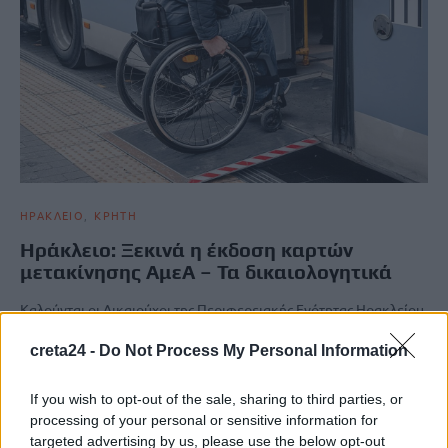
ΗΡΑΚΛΕΙΟ
ΚΡΗΤΗ
Ηράκλειο: Ξεκινά η έκδοση καρτών
μετακίνησης ΑμεΑ – Τα δικαιολογητικά
Καλούνται οι Δικαιούχοι της Περιφερειακής Ενότητας Ηρακλείου
να παραλάβουν για πρώτη φορά ή να ανανεώσουν το Δελτίο
creta24 -
Do Not Process My Personal Information
Μετακίνησης…
Newsroom
30 Ιουνίου, 2026
If you wish to opt-out of the sale, sharing to third parties, or
processing of your personal or sensitive information for
targeted advertising by us, please use the below opt-out
ΡΟΗ ΕΙΔΗΣΕΩΝ