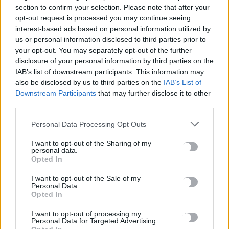
section to confirm your selection. Please note that after your
opt-out request is processed you may continue seeing
Τρόμος σε πτήση: Επιβάτης προσπάθησε να ανοίξει την
interest-based ads based on personal information utilized by
έξοδο κινδύνου στα 30.000 πόδια
us or personal information disclosed to third parties prior to
9 Αυγούστου, 2026
your opt-out. You may separately opt-out of the further
disclosure of your personal information by third parties on the
IAB’s list of downstream participants. This information may
Οι 25 χώρες με τον πιο γερασμένο πληθυσμό στον κόσμο -Σε
also be disclosed by us to third parties on the
IAB’s List of
ποια θέση βρίσκεται η Ελλάδα σε ποσοστό ηλικιωμένων
Downstream Participants
that may further disclose it to other
9 Αυγούστου, 2026
third parties.
Personal Data Processing Opt Outs
Ελικόπτερο προσγειώθηκε στο Σαρακήνικο της Μήλου, για να
κάνουν μπάνιο οι επιβάτες του
I want to opt-out of the Sharing of my
personal data.
9 Αυγούστου, 2026
Opted In
I want to opt-out of the Sale of my
Στο «κόκκινο» η Μέση Ανατολή: Οι Χούθι χτύπησαν
Personal Data.
εγκατάσταση της Aramco – Νέο μήνυμα Αραγτσί σε ΗΠΑ
Opted In
9 Αυγούστου, 2026
I want to opt-out of processing my
Personal Data for Targeted Advertising.