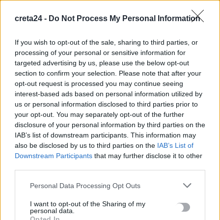
λήγουν σε 9 ή 0 -Ανοίγει αύριο για όλους
creta24 -
Do Not Process My Personal Information
9 Αυγούστου, 2026
If you wish to opt-out of the sale, sharing to third parties, or
Κοντογεώργης: Προεκλογική αλλά όχι παροχολογική η ΔΕΘ –
processing of your personal or sensitive information for
Επιστρέφουμε αναλογικά και δίκαια το μέρισμα ανάπτυξης
targeted advertising by us, please use the below opt-out
9 Αυγούστου, 2026
section to confirm your selection. Please note that after your
opt-out request is processed you may continue seeing
interest-based ads based on personal information utilized by
Ρέθυμνο: Εθελοντές πρόλαβαν δύο φωτιές μέσα σε λίγη ώρα
us or personal information disclosed to third parties prior to
9 Αυγούστου, 2026
your opt-out. You may separately opt-out of the further
disclosure of your personal information by third parties on the
IAB’s list of downstream participants. This information may
Τρόμος σε πτήση: Επιβάτης προσπάθησε να ανοίξει την
also be disclosed by us to third parties on the
IAB’s List of
έξοδο κινδύνου στα 30.000 πόδια
Downstream Participants
that may further disclose it to other
9 Αυγούστου, 2026
third parties.
Personal Data Processing Opt Outs
Οι 25 χώρες με τον πιο γερασμένο πληθυσμό στον κόσμο -Σε
ποια θέση βρίσκεται η Ελλάδα σε ποσοστό ηλικιωμένων
I want to opt-out of the Sharing of my
personal data.
9 Αυγούστου, 2026
Opted In