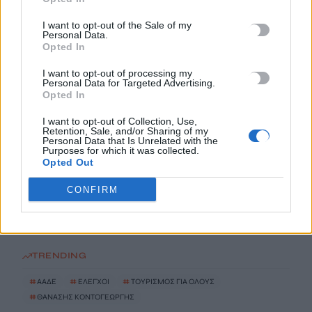
I want to opt-out of the Sale of my
Ελικόπτερο προσγειώθηκε στο Σαρακήνικο της Μήλου, για να
Personal Data.
κάνουν μπάνιο οι επιβάτες του
Opted In
9 Αυγούστου, 2026
I want to opt-out of processing my
Personal Data for Targeted Advertising.
Opted In
Στο «κόκκινο» η Μέση Ανατολή: Οι Χούθι χτύπησαν
εγκατάσταση της Aramco – Νέο μήνυμα Αραγτσί σε ΗΠΑ
I want to opt-out of Collection, Use,
9 Αυγούστου, 2026
Retention, Sale, and/or Sharing of my
Personal Data that Is Unrelated with the
Purposes for which it was collected.
Opted Out
Κίνα: Προ των πυλών ο τυφώνας Dolphin στην ανατολική
ακτή- Σε επιφυλακή για πλημμύρες, κατολισθήσεις
CONFIRM
9 Αυγούστου, 2026
TRENDING
#
ΑΑΔΕ
#
ΕΛΕΓΧΟΙ
#
ΤΟΥΡΙΣΜΟΣ ΓΙΑ ΟΛΟΥΣ
#
ΘΑΝΑΣΗΣ ΚΟΝΤΟΓΕΩΡΓΗΣ