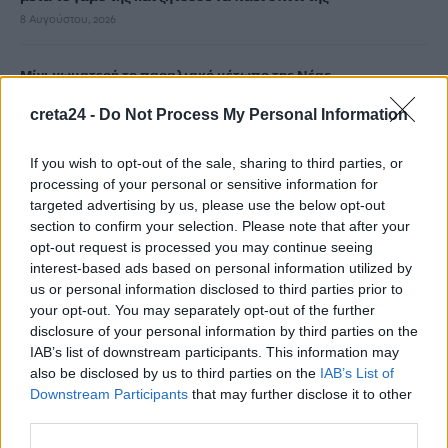
8 Αυγούστου, 2026
Μίνι χωματερή το παραλιακό μέτωπο της Νέας
Αλικαρνασσού
creta24 -
Do Not Process My Personal Information
8 Αυγούστου, 2026
If you wish to opt-out of the sale, sharing to third parties, or
Λίλα Μπακλέση: Έγινε μητέρα για πρώτη φορά
processing of your personal or sensitive information for
8 Αυγούστου, 2026
targeted advertising by us, please use the below opt-out
section to confirm your selection. Please note that after your
opt-out request is processed you may continue seeing
Φραγκίσκος Παρασύρης: «Πλήρης κυβερνητική αδιαφορία για
interest-based ads based on personal information utilized by
την Κρήτη – Απορρίπτουν το αίτημα για μόνιμο πυροσβεστικό
us or personal information disclosed to third parties prior to
ελικόπτερο Erickson»
your opt-out. You may separately opt-out of the further
8 Αυγούστου, 2026
disclosure of your personal information by third parties on the
IAB’s list of downstream participants. This information may
also be disclosed by us to third parties on the
IAB’s List of
Δύσκολες οι επόμενες ημέρες στην Κρήτη: Ισχυροί άνεμοι έως
Downstream Participants
that may further disclose it to other
9 μποφόρ θα σαρώσουν το νησί – «Καμπανάκι» για τις
third parties.
πυρκαγιές!