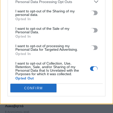
Personal Data Processing Opt Outs
8 Αυγούστου, 2026
I want to opt-out of the Sharing of my
personal data.
Χιλιάδες επισκέπτες κατέκλυσαν το λιμάνι της Άρβης για την
Opted In
8η Γιορτή Μπανάνας
8 Αυγούστου, 2026
I want to opt-out of the Sale of my
Personal Data.
Opted In
Λευτέρης Αυγενάκης: Η γυναικεία επιχειρηματικότητα είναι
I want to opt-out of processing my
μια δύναμη που αλλάζει τον τόπο από τα μέσα
Personal Data for Targeted Advertising.
Opted In
8 Αυγούστου, 2026
I want to opt-out of Collection, Use,
Retention, Sale, and/or Sharing of my
Ο Δήμος Μαλεβιζίου στους πρώτους Δήμους της χώρας που
Personal Data that Is Unrelated with the
εξασφάλισαν χρηματοδότηση για Σχέδιο Αστικής
Purposes for which it was collected.
Opted Out
Ανθεκτικότητας
8 Αυγούστου, 2026
CONFIRM
Θρίλερ με σορό ατόμου που εντοπίστηκε σε σπηλιά στον
Λυκαβηττό
8 Αυγούστου, 2026