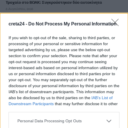
Τροχαίο στο ΒΟΑΚ: Συγκρούστηκαν δύο αυτοκίνητα
6 Αυγούστου, 2026
creta24 -
Do Not Process My Personal Information
Δασικές πυρκαγιές: Οι 6 πιο επικίνδυνες εβδομάδες
6 Αυγούστου, 2026
If you wish to opt-out of the sale, sharing to third parties, or
processing of your personal or sensitive information for
Μετά τις θερμές εντυπώσεις σε Χανιά, Ρέθυμνο και Άγιο
targeted advertising by us, please use the below opt-out
Νικόλαο, η «Μεσόγειος» ταξιδεύει απόψε στο Ηράκλειο
section to confirm your selection. Please note that after your
6 Αυγούστου, 2026
opt-out request is processed you may continue seeing
interest-based ads based on personal information utilized by
us or personal information disclosed to third parties prior to
Ηράκλειο: Την Παρασκευή η κηδεία του γιατρού Πάνου
your opt-out. You may separately opt-out of the further
Μαματζάκη
disclosure of your personal information by third parties on the
6 Αυγούστου, 2026
IAB’s list of downstream participants. This information may
also be disclosed by us to third parties on the
IAB’s List of
Downstream Participants
that may further disclose it to other
Έκπληξη στη συναυλία του Γιάννη Χαρούλη στο Αρκαλοχώρι:
third parties.
Τα παιδιά του Πολιτιστικού Συλλόγου τραγούδησαν για τον
εθελοντισμό
Personal Data Processing Opt Outs
6 Αυγούστου, 2026