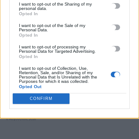
I want to opt-out of the Sharing of my
personal data.
Opted In
Τελευταίο μπάνιο για έναν άνδρα σε παραλία της
Παλαιόχωρας
I want to opt-out of the Sale of my
Personal Data.
6 Αυγούστου, 2026
Opted In
I want to opt-out of processing my
MINOAN LINES: Ταξιδεύουμε στη Μήλο με εκπτώσεις έως 50%
Personal Data for Targeted Advertising.
6 Αυγούστου, 2026
Opted In
I want to opt-out of Collection, Use,
Τροχαίο στο ΙΤΕ: Μαζεύουν υπογραφές ζητώντας το
Retention, Sale, and/or Sharing of my
Personal Data that Is Unrelated with the
αυτονόητο!
Purposes for which it was collected.
Opted Out
6 Αυγούστου, 2026
CONFIRM
Η ανακάλυψη της γραφής και η επανάσταση της
πληροφορικής
6 Αυγούστου, 2026