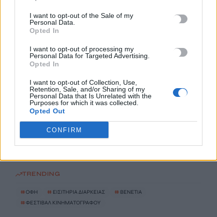
Στον Εισαγγελέα πιλότος και ιδιοκτήτης του ελικοπτέρου που
I want to opt-out of the Sale of my
Personal Data.
προσγειώθηκε στο Σαρακήνικο της Μήλου
Opted In
10 Αυγούστου, 2026
I want to opt-out of processing my
Personal Data for Targeted Advertising.
Ηράκλειο: Τι είναι και για ποιο λόγο έχουν τοποθετηθεί τα
Opted In
μικρά φωτοβολταϊκά έξω από σχολεία
I want to opt-out of Collection, Use,
10 Αυγούστου, 2026
Retention, Sale, and/or Sharing of my
Personal Data that Is Unrelated with the
Purposes for which it was collected.
Opted Out
ΑΑΔΕ: Ποιες μεταφορές χρημάτων με IRIS βάζει στο
στόχαστρο και γιατί
CONFIRM
10 Αυγούστου, 2026
TRENDING
#
ΟΦΗ
#
ΕΙΣΙΤΗΡΙΑ ΔΙΑΡΚΕΙΑΣ
#
ΒΕΝΕΤΙΑ
#
ΦΕΣΤΙΒΑΛ ΚΙΝΗΜΑΤΟΓΡΑΦΟΥ