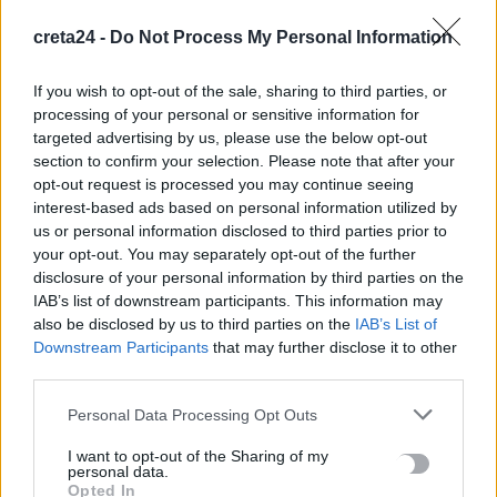
10 Αυγούστου, 2026
creta24 -
Do Not Process My Personal Information
Οι ακραίοι καύσωνες και η ξηρασία αλλάζουν την οικονομία
If you wish to opt-out of the sale, sharing to third parties, or
της Ευρώπης
processing of your personal or sensitive information for
10 Αυγούστου, 2026
targeted advertising by us, please use the below opt-out
section to confirm your selection. Please note that after your
opt-out request is processed you may continue seeing
ΟΦΗ: Νέα παράταση στα εισιτήρια διαρκείας – Μέχρι τις 16
interest-based ads based on personal information utilized by
Αυγούστου η διάθεση
us or personal information disclosed to third parties prior to
10 Αυγούστου, 2026
your opt-out. You may separately opt-out of the further
disclosure of your personal information by third parties on the
Ο Λούκα Γκουαντανίνο θα τιμηθεί στο Φεστιβάλ Βενετίας για
IAB’s list of downstream participants. This information may
also be disclosed by us to third parties on the
IAB’s List of
την προσφορά του στον κινηματογράφο
Downstream Participants
that may further disclose it to other
10 Αυγούστου, 2026
third parties.
Πέντε νεκροί σε ρωσική επίθεση στο Χάρκιβ, 12 νεκροί σε
Personal Data Processing Opt Outs
ουκρανική επίθεση στο Ταταρστάν
I want to opt-out of the Sharing of my
10 Αυγούστου, 2026
personal data.
Opted In