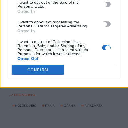
I want to opt-out of the Sale of my
Personal Data.
Τα ζητήματα των στρατιωτικών του Ηρακλείου στο επίκεντρο
Opted In
της συνάντησης με τον Κωνσταντίνο Κεφαλογιάννη
8 Αυγούστου, 2026
I want to opt-out of processing my
Personal Data for Targeted Advertising.
Opted In
ΟΦΗ: Παρουσίασε τη γουρλίδικη πορτοκαλί φανέλα του
I want to opt-out of Collection, Use,
8 Αυγούστου, 2026
Retention, Sale, and/or Sharing of my
Personal Data that Is Unrelated with the
Purposes for which it was collected.
Opted Out
«Δίνουμε μάχη να επανέλθουμε στην κανονικότητα»: Η
επόμενη μέρα μετά τις πυρκαγιές στο νότιο Ρέθυμνο
CONFIRM
8 Αυγούστου, 2026
TRENDING
#
ΝΟΣΟΚΟΜΕΙΟ
#
ΙΤΑΛΙΑ
#
ΙΣΠΑΝΙΑ
#
ΛΙΠΑΣΜΑΤΑ