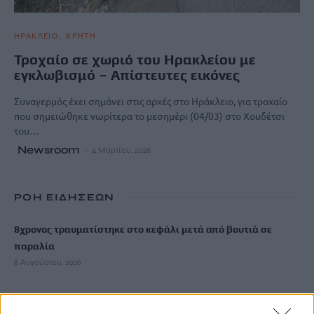
ΗΡΑΚΛΕΙΟ
ΚΡΗΤΗ
Τροχαίο σε χωριό του Ηρακλείου με
εγκλωβισμό – Απίστευτες εικόνες
Συναγερμός έχει σημάνει στις αρχές στο Ηράκλειο, για τροχαίο
που σημειώθηκε νωρίτερα το μεσημέρι (04/03) στο Χουδέτσι
του…
Newsroom
4 Μαρτίου, 2026
ΡΟΗ ΕΙΔΗΣΕΩΝ
8χρονος τραυματίστηκε στο κεφάλι μετά από βουτιά σε
παραλία
8 Αυγούστου, 2026
Κλιμακώνεται η κόντρα Ισπανίας – Ιταλίας για το