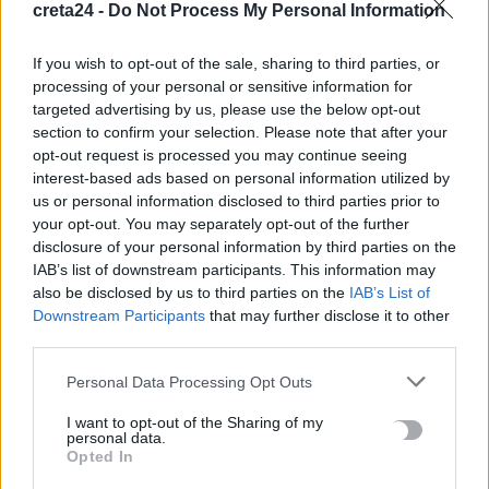
μεταναστευτικό: Αμοιβαίοι συνοριακοί έλεγχοι
creta24 -
Do Not Process My Personal Information
8 Αυγούστου, 2026
If you wish to opt-out of the sale, sharing to third parties, or
processing of your personal or sensitive information for
Λιπάσματα: Ποιοι αγρότες πήραν την έκτακτη ενίσχυση
targeted advertising by us, please use the below opt-out
8 Αυγούστου, 2026
section to confirm your selection. Please note that after your
opt-out request is processed you may continue seeing
interest-based ads based on personal information utilized by
Τι λέει η ΕΛ.ΑΣ. για την υπόθεση του τουρίστα στην Κρήτη –
us or personal information disclosed to third parties prior to
«Δεν προκύπτει αναφορά περιστατικού που να αφορά
your opt-out. You may separately opt-out of the further
ανήλικη»
disclosure of your personal information by third parties on the
8 Αυγούστου, 2026
IAB’s list of downstream participants. This information may
also be disclosed by us to third parties on the
IAB’s List of
Downstream Participants
that may further disclose it to other
Ο Τραμπ προσφεύγει στο Ανώτατο Δικαστήριο για το
third parties.
«μπλόκο» στην αίθουσα χορού στον Λευκό Οίκο
8 Αυγούστου, 2026
Personal Data Processing Opt Outs
I want to opt-out of the Sharing of my
Τουρισμός: Η «Οδύσσεια» έφερε άλμα στις κρατήσεις
personal data.
Opted In
8 Αυγούστου, 2026