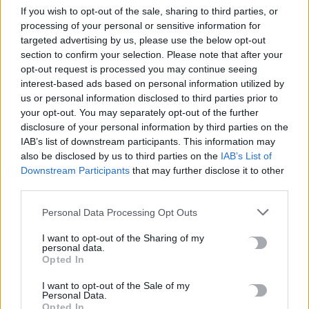
μαζί,…
If you wish to opt-out of the sale, sharing to third parties, or
Newsroom
19 Νοεμβρίου, 2025
processing of your personal or sensitive information for
targeted advertising by us, please use the below opt-out
section to confirm your selection. Please note that after your
opt-out request is processed you may continue seeing
interest-based ads based on personal information utilized by
us or personal information disclosed to third parties prior to
your opt-out. You may separately opt-out of the further
disclosure of your personal information by third parties on the
IAB’s list of downstream participants. This information may
also be disclosed by us to third parties on the
IAB’s List of
Downstream Participants
that may further disclose it to other
third parties.
Personal Data Processing Opt Outs
I want to opt-out of the Sharing of my
OFF THE RECORD
personal data.
Opted In
Το συρτάκι της Κίμπερλι στον Αργυρό και
οι υπουργοί
I want to opt-out of the Sale of my
Personal Data.
Opted In