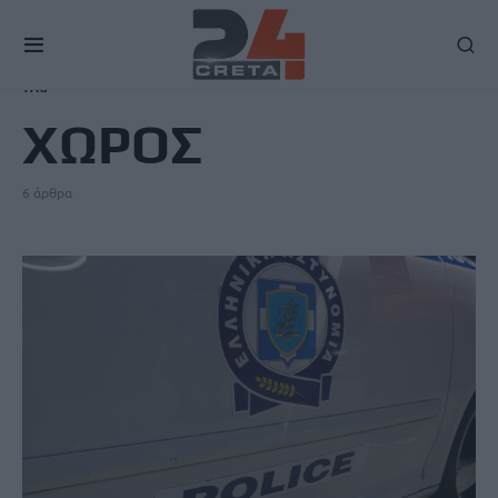
TAG
ΧΩΡΟΣ
6 άρθρα