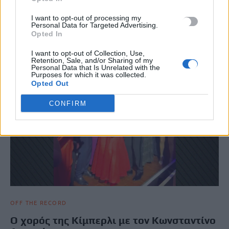
Διπλή δημόσια εμφάνιση πραγματοποίησε στη διάρκεια του
Σαββατοκύριακου η νέα πρέσβειρα των ΗΠΑ στην
I want to opt-out of processing my
Ελλάδα, Κίμπερλι Γκιλφόιλ, η οποία…
Personal Data for Targeted Advertising.
Opted In
Newsroom
3 Νοεμβρίου, 2025
I want to opt-out of Collection, Use,
Retention, Sale, and/or Sharing of my
Personal Data that Is Unrelated with the
Purposes for which it was collected.
Opted Out
CONFIRM
OFF THE RECORD
Ο χορός της Κίμπερλι με τον Κωνσταντίνο