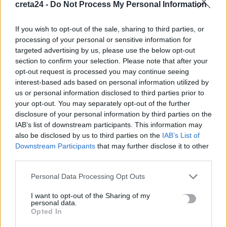
6 Αυγούστου, 2026
creta24 -
Do Not Process My Personal Information
If you wish to opt-out of the sale, sharing to third parties, or
Προσφεύγουν στη δικαιοσύνη για τα δασικά οι
processing of your personal or sensitive information for
αγροτοκτηνοτρόφοι
targeted advertising by us, please use the below opt-out
6 Αυγούστου, 2026
section to confirm your selection. Please note that after your
opt-out request is processed you may continue seeing
interest-based ads based on personal information utilized by
Φωτοβολταϊκά στο σπίτι: Πώς θα κερδίσετε «έκπτωση» 25%
us or personal information disclosed to third parties prior to
στο ρεύμα
your opt-out. You may separately opt-out of the further
6 Αυγούστου, 2026
disclosure of your personal information by third parties on the
IAB’s list of downstream participants. This information may
also be disclosed by us to third parties on the
IAB’s List of
Σοκ στο Μεξικό: Influencer εκτελέστηκε σε ζωντανή μετάδοση
Downstream Participants
that may further disclose it to other
6 Αυγούστου, 2026
third parties.
ΠΑΓΝΗ: Στο πλευρό των μικρών μαχητών ο Βλαδίμηρος
Personal Data Processing Opt Outs
Κυριακίδης
I want to opt-out of the Sharing of my
6 Αυγούστου, 2026
personal data.
Opted In