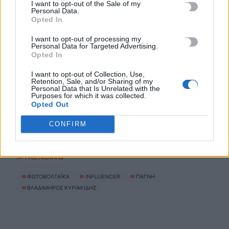
Έπαιξε μουσική σε λιοντάρια και αυτά «ημέρεψαν» – Το viral
I want to opt-out of the Sale of my
Personal Data.
βίντεο με την αντίδρασή τους
Opted In
6 Αυγούστου, 2026
I want to opt-out of processing my
Personal Data for Targeted Advertising.
Ηράκλειο: Διακρίσεις και… ξενοφοβία στα Mini Bus;
Opted In
6 Αυγούστου, 2026
I want to opt-out of Collection, Use,
Retention, Sale, and/or Sharing of my
Personal Data that Is Unrelated with the
Στ. Παπασταύρου για πυρκαγιές: Διασώθηκε σχεδόν στο
Purposes for which it was collected.
Opted Out
σύνολό του το φοινικόδασος της Πρέβελης
6 Αυγούστου, 2026
CONFIRM
TRENDING
#
ΦΩΤΟΒΟΛΤΑΪΚΑ
#
INFLUENCER
#
ΠΑΓΝΗ
#
ΒΛΑΔΙΜΗΡΟΣ ΚΥΡΙΑΚΙΔΗΣ