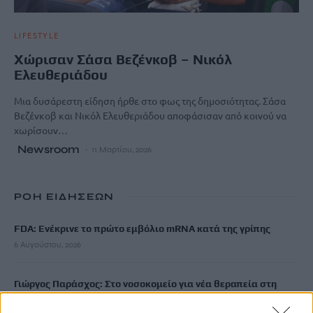
LIFESTYLE
Χώρισαν Σάσα Βεζένκοβ – Νικόλ
Ελευθεριάδου
Μια δυσάρεστη είδηση ήρθε στο φως της δημοσιότητας. Σάσα
Βεζένκοβ και Νικόλ Ελευθεριάδου αποφάσισαν από κοινού να
χωρίσουν…
Newsroom
11 Μαρτίου, 2026
ΡΟΗ ΕΙΔΗΣΕΩΝ
FDA: Ενέκρινε το πρώτο εμβόλιο mRNA κατά της γρίπης
6 Αυγούστου, 2026
Γιώργος Παράσχος: Στο νοσοκομείο για νέα θεραπεία στη
μάχη του με τον καρκίνο