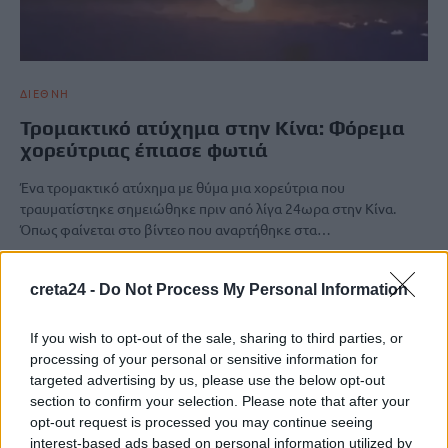
ΔΙΕΘΝΗ
Τρομακτικό ατύχημα στην Κίνα: Φόρεμα
χορεύτριας έπιασε φωτιά
Ένα τρομακτικό ατύχημα με θύμα μια χορεύτρια που
τραυματίστηκε σημειώθηκε πριν από λίγα 24ωρα στην Κίνα.
Όπως φαίνεται στο βίντεο που αναρτήθηκε στα…
Newsroom
9 Απριλίου, 2026
creta24 -
Do Not Process My Personal Information
ΡΟΗ ΕΙΔΗΣΕΩΝ
If you wish to opt-out of the sale, sharing to third parties, or
processing of your personal or sensitive information for
Κίνα: Προ των πυλών ο τυφώνας Dolphin στην ανατολική
targeted advertising by us, please use the below opt-out
ακτή- Σε επιφυλακή για πλημμύρες, κατολισθήσεις
section to confirm your selection. Please note that after your
9 Αυγούστου, 2026
opt-out request is processed you may continue seeing
interest-based ads based on personal information utilized by