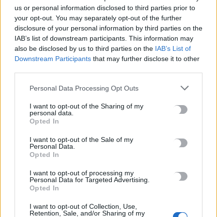
us or personal information disclosed to third parties prior to
Ηράκλειο: Ο Χανς δόθηκε για υιοθεσία από το Κυνοκομείο και
your opt-out. You may separately opt-out of the further
σκοτώθηκε από τον ιδιοκτήτη του – Η καταγγελία της
disclosure of your personal information by third parties on the
«Σείριος»
IAB’s list of downstream participants. This information may
9 Αυγούστου, 2026
also be disclosed by us to third parties on the
IAB’s List of
Downstream Participants
that may further disclose it to other
third parties.
Τραγωδία στα Μάλια: Νεκρός 64χρονος στη θάλασσα
9 Αυγούστου, 2026
Personal Data Processing Opt Outs
I want to opt-out of the Sharing of my
Ριπές ανέμου έως 110 χλμ/ώρα στην Κρήτη -Στο «κόκκινο»
personal data.
Opted In
μέχρι την Τετάρτη
9 Αυγούστου, 2026
I want to opt-out of the Sale of my
Personal Data.
Opted In
Ερυθρός Σταυρός: Νοσηλεύτρια στα Επείγοντα
I want to opt-out of processing my
ξυλοκοπήθηκε βάναυσα από ασθενή
Personal Data for Targeted Advertising.
9 Αυγούστου, 2026
Opted In
I want to opt-out of Collection, Use,
Λουτράκι: 75χρονος βρέθηκε νεκρός δίπλα σε κάδους
Retention, Sale, and/or Sharing of my