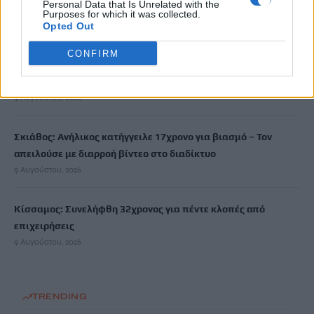
Personal Data that Is Unrelated with the
απορριμμάτων
Purposes for which it was collected.
Opted Out
9 Αυγούστου, 2026
CONFIRM
Τουρνάς: Πάνω από 400 φωτιές σε 10 ημέρες, από αμέλεια το
90% των περιστατικών
9 Αυγούστου, 2026
Σκιάθος: Ανήλικος κατήγγειλε 17χρονο για βιασμό – Τον
απειλούσε με διαρροή βίντεο στο διαδίκτυο
9 Αυγούστου, 2026
Κίσσαμος: Συνελήφθη 32χρονος για πέντε κλοπές από
επιχειρήσεις
9 Αυγούστου, 2026
TRENDING