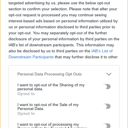
targeted advertising by us, please use the below opt-out
section to confirm your selection. Please note that after your
ΡΟΗ ΕΙΔΗΣΕΩΝ
opt-out request is processed you may continue seeing
interest-based ads based on personal information utilized by
Λέμβος με δεκάδες μετανάστες νότια του Ηρακλείου –
us or personal information disclosed to third parties prior to
Ανάμεσά τους παιδιά
your opt-out. You may separately opt-out of the further
7 Αυγούστου, 2026
disclosure of your personal information by third parties on the
IAB’s list of downstream participants. This information may
also be disclosed by us to third parties on the
IAB’s List of
Μυστράς: 11 μήνες με αναστολή στον 55χρονο που έκρυβε τη
Downstream Participants
that may further disclose it to other
σορό του πατέρα του σε καταψύκτη
third parties.
7 Αυγούστου, 2026
Personal Data Processing Opt Outs
Στο Α΄ Νεκροταφείο το μνημόσυνο για τον έναν χρόνο από τον
I want to opt-out of the Sharing of my
θάνατο της Λένας Σαμαρά
personal data.
Opted In
7 Αυγούστου, 2026
I want to opt-out of the Sale of my
Personal Data.
Ένωση Ηρακλείου: Πότε ξεκινάει η παραλαβή οινοσταφύλων
Opted In
– Οι τιμές ανά ποικιλία
7 Αυγούστου, 2026
I want to opt-out of processing my