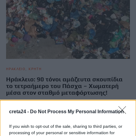
ΗΡΑΚΛΕΙΟ
ΚΡΗΤΗ
Ηράκλειο: 90 τόνοι αμάζευτα σκουπίδια
το τετραήμερο του Πάσχα – Χωματερή
μέσα στον σταθμό μεταφόρτωσης!
Με νέα σκληρή ανακοίνωση το δ.σ. του Συλλόγου Εργαζομένων
στην καθαριότητα του Δήμου Ηρακλείου απαντά στις αιτιάσεις
creta24 -
Do Not Process My Personal Information
του…
Κώστας Κεφαλογιάννης
16 Απριλίου, 2026
If you wish to opt-out of the sale, sharing to third parties, or
processing of your personal or sensitive information for