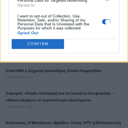
Personal Data for Targeted Advertising.
Opted In
Χανιά: Νεκρός 55χρονος σε παραλία – «Έσβησε» στην
I want to opt-out of Collection, Use,
ξαπλώστρα
Retention, Sale, and/or Sharing of my
Personal Data that Is Unrelated with the
7 Αυγούστου, 2026
Purposes for which it was collected.
Opted Out
ΠΑΣΟΚ: Βαφτίζουν «επιτυχία» τη μεταφορά του λογαριασμού
CONFIRM
της Ρήτρας Διαφυγής στους πολίτες
7 Αυγούστου, 2026
Στον ΟΦΗ η 22χρονη πασαδόρος Ελενα Γεωργιάδου
7 Αυγούστου, 2026
Σαμαριά: «Πυρά» Καλογερή για τα λουκέτα στο φαράγγι –
«Αδικαιολόγητα τα περισσότερα κλεισίματα»
7 Αυγούστου, 2026
Καύσωνας: Η Μεσόγειος «βράζει» -Στους 33°C η θάλασσα στη