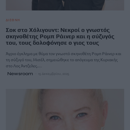
ΔΙΕΘΝΗ
Σοκ στο Χόλιγουντ: Νεκροί ο γνωστός
σκηνοθέτης Ρομπ Ράινερ και η σύζυγός
του, τους δολοφόνησε ο γιος τους
Άγριο έγκλημα με θύμα τον γνωστό σκηνοθέτη Ρομπ Ράινερ και
τη σύζυγό του, Μισέλ, σημειώθηκε το απόγευμα της Κυριακής
στο Λος Άντζελες.…
Newsroom
15 Δεκεμβρίου, 2025