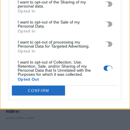
I want to opt-out of the Sharing of my
personal data.
Opted In
Πόσο πειράζει να κοιμόμαστε με ανοιχτό ανεμιστήρα – Ο
ειδικός απαντά
I want to opt-out of the Sale of my
Personal Data.
9 Αυγούστου, 2026
Opted In
I want to opt-out of processing my
Ένα άγνωστο επίδομα για συνταξιούχους – Ποιες οι
Personal Data for Targeted Advertising.
Opted In
προϋποθέσεις
9 Αυγούστου, 2026
I want to opt-out of Collection, Use,
Retention, Sale, and/or Sharing of my
Personal Data that Is Unrelated with the
Purposes for which it was collected.
Από τις 16 έως 24 Αυγούστου το Φεστιβάλ Γεύσεων & Τέχνης
Opted Out
στην Κίσσαμο
9 Αυγούστου, 2026
CONFIRM
Επίδομα αδείας: Μέχρι πότε καταβάλλεται – Τι χρήματα θα
λάβετε
9 Αυγούστου, 2026