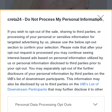
creta24 -
Do Not Process My Personal Information
If you wish to opt-out of the sale, sharing to third parties, or
processing of your personal or sensitive information for
ΔΙΕΘΝΗ
targeted advertising by us, please use the below opt-out
section to confirm your selection. Please note that after your
Θλίψη στο Χόλιγουντ: Πέθανε η ηθοποιός
opt-out request is processed you may continue seeing
Σάλι Κέρκλαντ
interest-based ads based on personal information utilized by
us or personal information disclosed to third parties prior to
Η Σάλι Κέρκλαντ πέθανε τα ξημερώματα της Τρίτης σε ηλικία 84
your opt-out. You may separately opt-out of the further
ετών. Την είδηση επιβεβαίωσε ο εκπρόσωπός της,…
disclosure of your personal information by third parties on the
Newsroom
11 Νοεμβρίου, 2025
IAB’s list of downstream participants. This information may
also be disclosed by us to third parties on the
IAB’s List of
Downstream Participants
that may further disclose it to other
ΡΟΗ ΕΙΔΗΣΕΩΝ
third parties.
Personal Data Processing Opt Outs
Πέταξε στα σκουπίδια δελτίο Λότο αξίας 1 εκατ. ευρώ
9 Αυγούστου, 2026