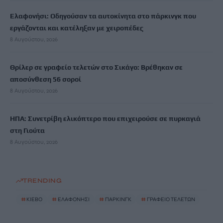
Ελαφονήσι: Οδηγούσαν τα αυτοκίνητα στο πάρκινγκ που
εργάζονται και κατέληξαν με χειροπέδες
8 Αυγούστου, 2026
Θρίλερ σε γραφείο τελετών στο Σικάγο: Βρέθηκαν σε
αποσύνθεση 56 σοροί
8 Αυγούστου, 2026
ΗΠΑ: Συνετρίβη ελικόπτερο που επιχειρούσε σε πυρκαγιά
στη Γιούτα
8 Αυγούστου, 2026
TRENDING
#
ΚΙΕΒΟ
#
ΕΛΑΦΟΝΗΣΙ
#
ΠΑΡΚΙΝΓΚ
#
ΓΡΑΦΕΙΟ ΤΕΛΕΤΩΝ