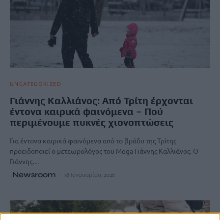
UNCATEGORIZED
Γιάννης Καλλιάνος: Από Τρίτη έρχονται
έντονα καιρικά φαινόμενα – Πού
περιμένουμε πυκνές χιονοπτώσεις
Για έντονα καιρικά φαινόμενα από το βράδυ της Τρίτης
προειδοποιεί ο μετεωρολόγος του Mega Γιάννης Καλλιάνος. Ο
Γιάννης…
Newsroom
18 Ιανουαρίου, 2026