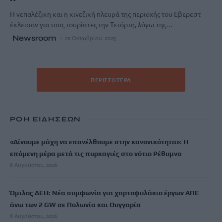
Η νεπαλέζικη και η κινεζική πλευρά της περιοχής του Εβερεστ
έκλεισαν για τους τουρίστες την Τετάρτη, λόγω της…
Newsroom
29 Οκτωβρίου, 2025
ΠΕΡΙΣΣΌΤΕΡΑ
ΡΟΗ ΕΙΔΗΣΕΩΝ
«Δίνουμε μάχη να επανέλθουμε στην κανονικότητα»: Η
επόμενη μέρα μετά τις πυρκαγιές στο νότιο Ρέθυμνο
8 Αυγούστου, 2026
Όμιλος ΔΕΗ: Νέα συμφωνία για χαρτοφυλάκιο έργων ΑΠΕ
άνω των 2 GW σε Πολωνία και Ουγγαρία
8 Αυγούστου, 2026