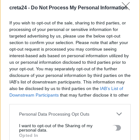
creta24 -
Do Not Process My Personal Information
If you wish to opt-out of the sale, sharing to third parties, or
processing of your personal or sensitive information for
targeted advertising by us, please use the below opt-out
section to confirm your selection. Please note that after your
opt-out request is processed you may continue seeing
interest-based ads based on personal information utilized by
UNCATEGORIZED
us or personal information disclosed to third parties prior to
your opt-out. You may separately opt-out of the further
Κόντρα των μετεωρολόγων για
disclosure of your personal information by third parties on the
χιονοπτώσεις τη Δευτέρα: «Θα ντυθούν
IAB’s list of downstream participants. This information may
στα λευκά τα νησιά» -«Χαλάνε την
also be disclosed by us to third parties on the
IAB’s List of
πιάτσα…»
Downstream Participants
that may further disclose it to other
third parties.
Διίστανται οι απόψεις των μετεωρολόγων για το αν θα έχουμε
χιονοπτώσεις ακόμα και στα πεδινά την ερχόμενη Δευτέρα.…
Personal Data Processing Opt Outs
Newsroom
8 Ιανουαρίου, 2026
I want to opt-out of the Sharing of my
personal data.
Opted In