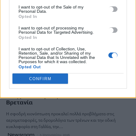
I want to opt-out of the Sale of my
Personal Data.
Opted In
I want to opt-out of processing my
Personal Data for Targeted Advertising.
Opted In
I want to opt-out of Collection, Use,
Retention, Sale, and/or Sharing of my
Personal Data that Is Unrelated with the
Purposes for which it was collected.
Opted Out
ΔΙΕΘΝΗ
CONFIRM
Σφοδρές χιονοπτώσεις και προβλήματα
στις μετακινήσεις σε Γαλλία, Ολλανδία και
Βρετανία
Η σφοδρή χιονόπτωση προκαλεί πολλά προβλήματα στις
αερομεταφορές, τα δρομολόγια των τρένων και την οδική
κυκλοφορία στη Γαλλία, την…
Newsroom
5 Ιανουαρίου, 2026