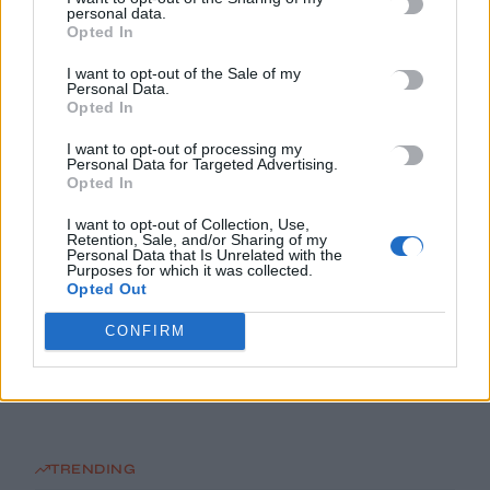
personal data.
Αυγούστου η διάθεση
Opted In
10 Αυγούστου, 2026
I want to opt-out of the Sale of my
Personal Data.
Opted In
Ο Λούκα Γκουαντανίνο θα τιμηθεί στο Φεστιβάλ Βενετίας για
την προσφορά του στον κινηματογράφο
I want to opt-out of processing my
10 Αυγούστου, 2026
Personal Data for Targeted Advertising.
Opted In
Πέντε νεκροί σε ρωσική επίθεση στο Χάρκιβ, 12 νεκροί σε
I want to opt-out of Collection, Use,
Retention, Sale, and/or Sharing of my
ουκρανική επίθεση στο Ταταρστάν
Personal Data that Is Unrelated with the
Purposes for which it was collected.
10 Αυγούστου, 2026
Opted Out
CONFIRM
Στον Εισαγγελέα πιλότος και ιδιοκτήτης του ελικοπτέρου που
προσγειώθηκε στο Σαρακήνικο της Μήλου
10 Αυγούστου, 2026
TRENDING