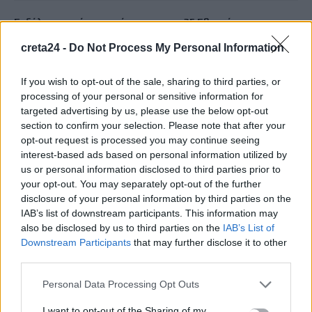
Εκδήλωση τιμής και μνήμης για τους 35 Εθνομάρτυρες στο
Σάρχο
creta24 -
Do Not Process My Personal Information
10 Αυγούστου, 2026
If you wish to opt-out of the sale, sharing to third parties, or
Χρονοδιαγράμματα ζητάει ο Κωνσταντίνος Κεφαλογιάννης
processing of your personal or sensitive information for
από την Κυβέρνηση για την ουσιαστική στήριξη του
targeted advertising by us, please use the below opt-out
section to confirm your selection. Please note that after your
Περιφερειακού Τύπου
opt-out request is processed you may continue seeing
10 Αυγούστου, 2026
interest-based ads based on personal information utilized by
us or personal information disclosed to third parties prior to
Συνεχίζεται η Παραδοσιακή Στράτα του Δήμου Χανίων
your opt-out. You may separately opt-out of the further
disclosure of your personal information by third parties on the
10 Αυγούστου, 2026
IAB’s list of downstream participants. This information may
also be disclosed by us to third parties on the
IAB’s List of
Οι ακραίοι καύσωνες και η ξηρασία αλλάζουν την οικονομία
Downstream Participants
that may further disclose it to other
της Ευρώπης
third parties.
10 Αυγούστου, 2026
Personal Data Processing Opt Outs
ΟΦΗ: Νέα παράταση στα εισιτήρια διαρκείας – Μέχρι τις 16
I want to opt-out of the Sharing of my