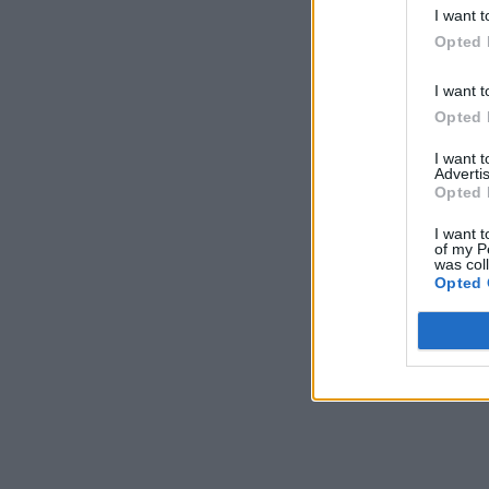
I want t
Opted 
I want t
Opted 
I want 
Advertis
Opted 
I want t
of my P
was col
Opted 