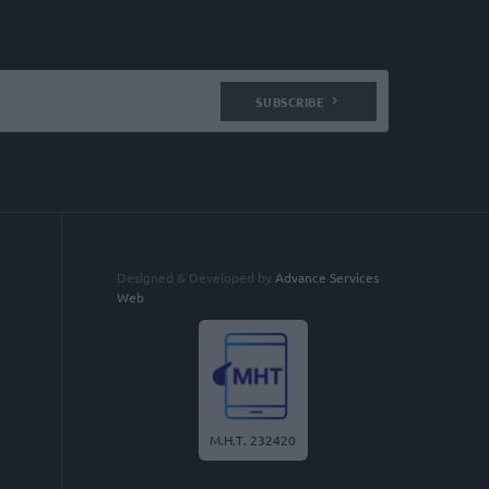
SUBSCRIBE
Designed & Developed by
Advance Services
Web
Μ.Η.Τ. 232420