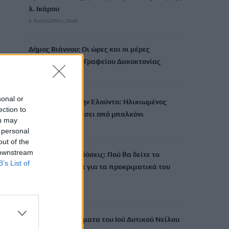
λ. Ικάρου
6 Αυγούστου, 2026
Δήμος Βιάννου: Οι ώρες και οι μέρες
λειτουργίας του Γραφείου Δακοκτονίας
6 Αυγούστου, 2026
sonal or
Αναστάτωση στην Ελούντα: Ηλικιωμένος
ection to
απειλούσε να πέσει από μπαλκόνι
ou may
6 Αυγούστου, 2026
 personal
out of the
 downstream
Αθλητικές μεταδόσεις: Πού θα δείτε το
B’s List of
ΠΑΟΚ-Αντερλεχτ για τα προκριματικά του
Europa League
6 Αυγούστου, 2026
Στα 65 τα κρούσματα του Ιού Δυτικού Νείλου