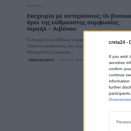
ΔΙΕΘΝΗ
Εκεχειρία με αστερίσκους: Οι βασικο
όροι της εύθραυστης συμφωνίας
Ισραήλ – Λιβάνου
Το Ισραήλ και ο Λίβανος συμφώνησαν στην εφαρμογή ε
creta24 -
πλαισίου κατάπαυσης του πυρός, όπως ανακοίνωσε το
Υπουργείο Εξωτερικών…
If you wish 
Newsroom
4 Ιουνίου, 2026
sensitive in
confirm you
continue se
information 
further disc
participants
Downstream 
Persona