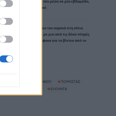
στην Ελλάδα, 23 νέα μέσα σε μία εβδομάδα,
στους έξι οι νεκροί
6 Αυγούστου, 2026
Ακρίδες σκέπασαν τον ουρανό στη νότια
Ρωσία: «Μοιάζει με μια από τις δέκα πληγές
του Φαραώ» γράφουν για το βίντεο από το
Νταγκεστάν
6 Αυγούστου, 2026
TRENDING
#
ΔΗΜΟΣ ΒΙΑΝΝΟΥ
#
ΤΟΥΡΙΣΤΑΣ
#
ΜΠΑΛΚΟΝΙ
#
ΕΛΟΥΝΤΑ