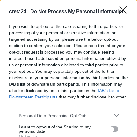
Τραγωδία στα Μάλια: Νεκρός 64χρονος στη θάλασσα
creta24 -
Do Not Process My Personal Information
9 Αυγούστου, 2026
If you wish to opt-out of the sale, sharing to third parties, or
Ριπές ανέμου έως 110 χλμ/ώρα στην Κρήτη -Στο «κόκκινο»
processing of your personal or sensitive information for
μέχρι την Τετάρτη
targeted advertising by us, please use the below opt-out
9 Αυγούστου, 2026
section to confirm your selection. Please note that after your
opt-out request is processed you may continue seeing
interest-based ads based on personal information utilized by
Ερυθρός Σταυρός: Νοσηλεύτρια στα Επείγοντα
us or personal information disclosed to third parties prior to
ξυλοκοπήθηκε βάναυσα από ασθενή
your opt-out. You may separately opt-out of the further
9 Αυγούστου, 2026
disclosure of your personal information by third parties on the
IAB’s list of downstream participants. This information may
also be disclosed by us to third parties on the
IAB’s List of
Λουτράκι: 75χρονος βρέθηκε νεκρός δίπλα σε κάδους
Downstream Participants
that may further disclose it to other
απορριμμάτων
third parties.
9 Αυγούστου, 2026
Personal Data Processing Opt Outs
Τουρνάς: Πάνω από 400 φωτιές σε 10 ημέρες, από αμέλεια το
I want to opt-out of the Sharing of my
personal data.
90% των περιστατικών
Opted In