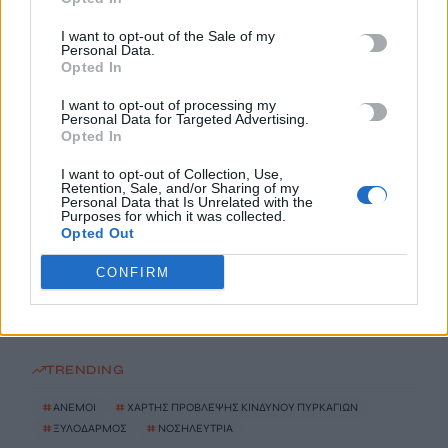
9 Αυγούστου, 2026
I want to opt-out of the Sale of my
Personal Data.
Σκιάθος: Ανήλικος κατήγγειλε 17χρονο για βιασμό – Τον
Opted In
απειλούσε με διαρροή βίντεο στο διαδίκτυο
I want to opt-out of processing my
9 Αυγούστου, 2026
Personal Data for Targeted Advertising.
Opted In
Κίσσαμος: Συνελήφθη 32χρονος για πέντε κλοπές από
I want to opt-out of Collection, Use,
Retention, Sale, and/or Sharing of my
επιχειρήσεις
Personal Data that Is Unrelated with the
9 Αυγούστου, 2026
Purposes for which it was collected.
Opted Out
Με… κράτηση σε Μπάλο, Ελαφονήσι και Φαλάσαρνα
CONFIRM
9 Αυγούστου, 2026
TRENDING
#
ΑΝΕΜΟΙ
#
ΧΑΡΤΗΣ ΠΡΟΒΛΕΨΗΣ ΚΙΝΔΥΝΟΥ ΠΥΡΚΑΓΙΩΝ
#
ΞΥΛΟΔΑΡΜΟΣ
#
ΝΟΣΗΛΕΥΤΡΙΑ