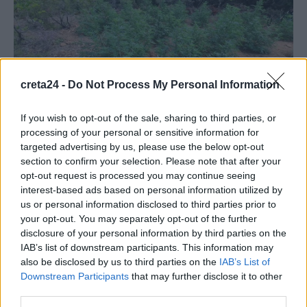
creta24 -
Do Not Process My Personal Information
If you wish to opt-out of the sale, sharing to third parties, or
ΚΡΗΤΗ
processing of your personal or sensitive information for
targeted advertising by us, please use the below opt-out
Βρήκαν χασισοφυτεία σε φαράγγι της
section to confirm your selection. Please note that after your
Κρήτης – Μεγάλη επιχείρηση της ΕΛ.ΑΣ
opt-out request is processed you may continue seeing
και δύο συλλήψεις
interest-based ads based on personal information utilized by
us or personal information disclosed to third parties prior to
Εκτιμάται ότι, από τη συγκομιδή της φυτείας, οι κατηγορούμενοι
your opt-out. You may separately opt-out of the further
θα αποκόμιζαν περίπου 90 κιλά κάνναβης, με το
disclosure of your personal information by third parties on the
προσδοκώμενο…
IAB’s list of downstream participants. This information may
Newsroom
28 Αυγούστου, 2025
also be disclosed by us to third parties on the
IAB’s List of
Downstream Participants
that may further disclose it to other
third parties.
ΡΟΗ ΕΙΔΗΣΕΩΝ