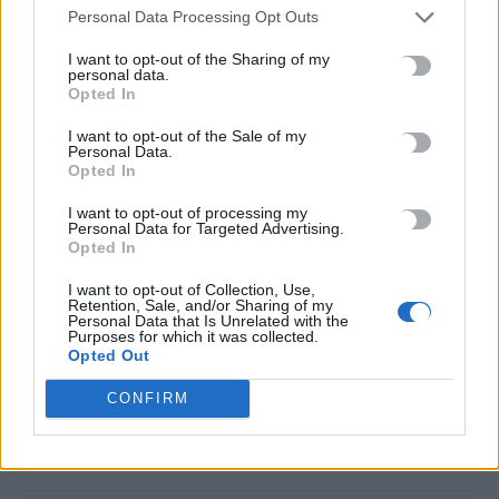
Personal Data Processing Opt Outs
ΗΠΑ: 15χρονος ντυμένος κλόουν φέρεται να σκότωσε 78χρονο
I want to opt-out of the Sharing of my
βετεράνο
personal data.
7 Αυγούστου, 2026
Opted In
I want to opt-out of the Sale of my
Personal Data.
Σοβαρή καταγγελία: Τουρίστας στην Κρήτη επιχείρησε να
Opted In
χρηματίσει υπάλληλο για να του επιτρέψει να ασελγήσει σε
ανήλικη
I want to opt-out of processing my
Personal Data for Targeted Advertising.
7 Αυγούστου, 2026
Opted In
I want to opt-out of Collection, Use,
Επτά στα 10 κτήρια κρίθηκαν μη κατοικήσιμα ή επικίνδυνα
Retention, Sale, and/or Sharing of my
Personal Data that Is Unrelated with the
μετά τις αυτοψίες στη Δυτ. Αττική
Purposes for which it was collected.
7 Αυγούστου, 2026
Opted Out
CONFIRM
Στον «πάγο» η μελέτη πυροπροστασίας του Φοινικόδασους
του Πρέβελη
7 Αυγούστου, 2026