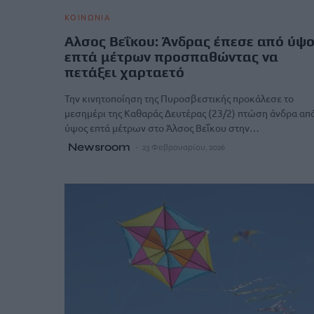
ΚΟΙΝΩΝΙΑ
Αλσος Βεΐκου: Άνδρας έπεσε από ύψ
επτά μέτρων προσπαθώντας να
πετάξει χαρταετό
Την κινητοποίηση της Πυροσβεστικής προκάλεσε το
μεσημέρι της Καθαράς Δευτέρας (23/2) πτώση άνδρα απ
ύψος επτά μέτρων στο Άλσος Βεΐκου στην…
Newsroom
23 Φεβρουαρίου, 2026