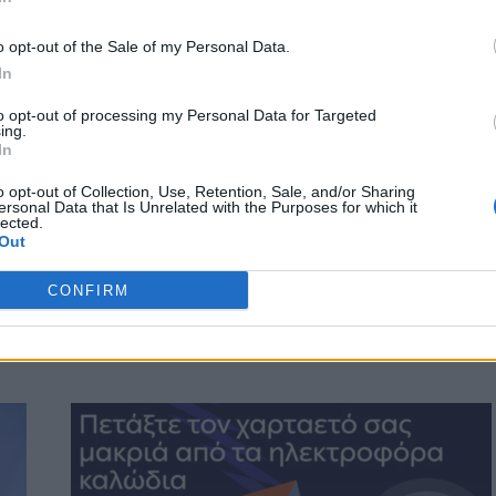
o opt-out of the Sale of my Personal Data.
In
to opt-out of processing my Personal Data for Targeted
ing.
ΚΟΙΝΩΝΙΑ
In
ά
Προσοχή κατά το πέταγμα χαρταετού –
o opt-out of Collection, Use, Retention, Sale, and/or Sharing
Τι να κάνετε αν μπλεχτεί σε καλώδια
ersonal Data that Is Unrelated with the Purposes for which it
lected.
Out
Την προσοχή των πολιτών στο πέταγμα του χαρταετού
εφιστά ο ΔΕΔΔΗΕ, καθώς υπάρχει σοβαρός
κίνδυνος ηλεκτροπληξίας και διακοπής της παροχής
CONFIRM
ρεύματος…
Newsroom
20 Φεβρουαρίου, 2026