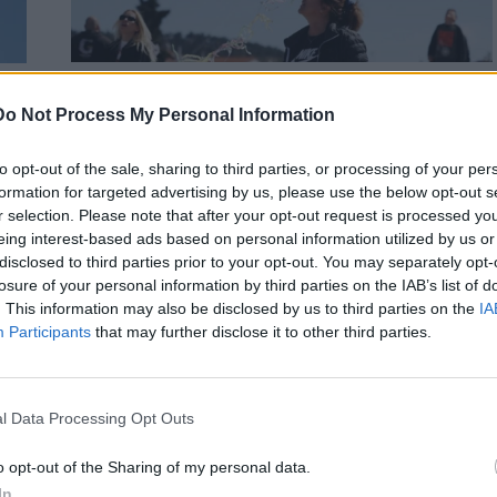
ΚΟΙΝΩΝΙΑ
Do Not Process My Personal Information
Καθαρά Δευτέρα: Πώς να φτιάξετε
μόνοι σας χαρταετό
to opt-out of the sale, sharing to third parties, or processing of your per
formation for targeted advertising by us, please use the below opt-out s
Το πέταγμα του χαρταετού αποτελεί την πιο αγαπημένη
υ
r selection. Please note that after your opt-out request is processed y
παράδοση της Καθαράς Δευτέρας, χαρίζοντας στιγμές χαράς
eing interest-based ads based on personal information utilized by us or
σε κάθε ηλικία. Αν φέτος…
disclosed to third parties prior to your opt-out. You may separately opt-
Newsroom
22 Φεβρουαρίου, 2026
losure of your personal information by third parties on the IAB’s list of
. This information may also be disclosed by us to third parties on the
IA
Participants
that may further disclose it to other third parties.
l Data Processing Opt Outs
o opt-out of the Sharing of my personal data.
In