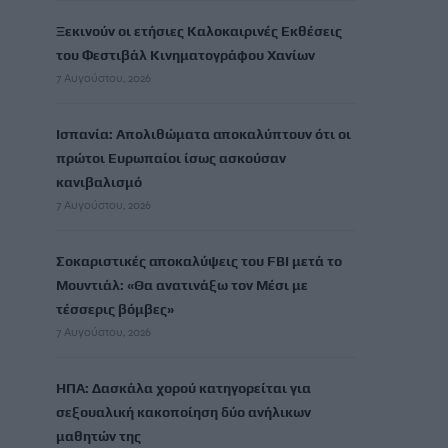
Ξεκινούν οι ετήσιες Καλοκαιρινές Εκθέσεις
του Φεστιβάλ Κινηματογράφου Χανίων
7 Αυγούστου, 2026
Ισπανία: Απολιθώματα αποκαλύπτουν ότι οι
πρώτοι Ευρωπαίοι ίσως ασκούσαν
κανιβαλισμό
7 Αυγούστου, 2026
Σοκαριστικές αποκαλύψεις του FBI μετά το
Μουντιάλ: «Θα ανατινάξω τον Μέσι με
τέσσερις βόμβες»
7 Αυγούστου, 2026
ΗΠΑ: Δασκάλα χορού κατηγορείται για
σεξουαλική κακοποίηση δύο ανήλικων
μαθητών της