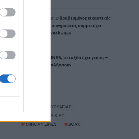
7 Αυγούστου, 2026
Χρίστος Χαλικιάς: Ο βραβευμένος εικαστικός
καλλιτέχνης και συγγραφέας συμμετέχει
στην Berlin Art Week 2026
7 Αυγούστου, 2026
Με τη MINOAN LINES, το ταξίδι έχει γεύση —
και τιμές που εκπλήσσουν
7 Αυγούστου, 2026
TRENDING
#
ΚΙΝΔΥΝΟΣ ΠΥΡΚΑΓΙΑΣ
#
ΧΡΙΣΤΟΣ ΧΑΛΙΚΙΑΣ
#
MINOAN LINES
#
ΒΟΑΚ