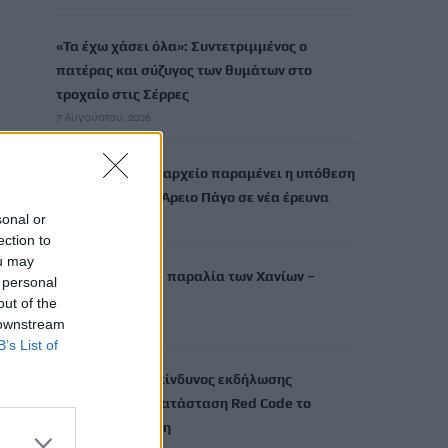
«Τα έχω χάσει όλα»: Συντετριμμένος ο
πατέρας και σύζυγος των θυμάτων στο
τροχαίο στις Σέρρες
7 Αυγούστου, 2026
Υποκλοπές: Στο αρχείο παραμένει η υπόθεση
– «Οχι» από τον Αρειο Πάγο σε νέα έρευνα
sonal or
7 Αυγούστου, 2026
ection to
ou may
Νέος πνιγμός σε παραλία των Χανίων –
 personal
Νεκρή 65χρονη
out of the
 downstream
7 Αυγούστου, 2026
B’s List of
Πολύ υψηλός ο κίνδυνος εκδήλωσης
πυρκαγιάς: Σε κατάσταση Red Code το
Σάββατο η Κρήτη