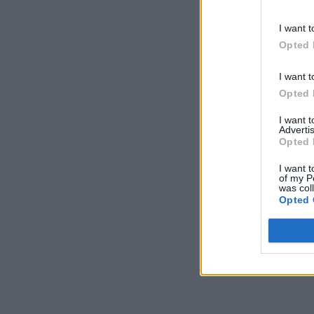
I want t
Opted 
I want t
Opted 
I want 
Advertis
Opted 
I want t
of my P
was col
Opted 