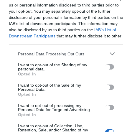
us or personal information disclosed to third parties prior to
your opt-out. You may separately opt-out of the further
Σε εξέλιξη οι δηλώσεις Πόθεν Έσχες – Αναλυτικά η
disclosure of your personal information by third parties on the
διαδικασία
IAB’s list of downstream participants. This information may
7 Αυγούστου, 2026
also be disclosed by us to third parties on the
IAB’s List of
Downstream Participants
that may further disclose it to other
third parties.
Πότε πληρώνονται οι συντάξεις Σεπτεμβρίου
7 Αυγούστου, 2026
Personal Data Processing Opt Outs
I want to opt-out of the Sharing of my
Ξεκινούν οι ετήσιες Καλοκαιρινές Εκθέσεις του Φεστιβάλ
personal data.
Opted In
Κινηματογράφου Χανίων
7 Αυγούστου, 2026
I want to opt-out of the Sale of my
Personal Data.
Opted In
Ισπανία: Απολιθώματα αποκαλύπτουν ότι οι πρώτοι
Ευρωπαίοι ίσως ασκούσαν κανιβαλισμό
I want to opt-out of processing my
Personal Data for Targeted Advertising.
7 Αυγούστου, 2026
Opted In
I want to opt-out of Collection, Use,
Σοκαριστικές αποκαλύψεις του FBI μετά το Μουντιάλ: «Θα
Retention, Sale, and/or Sharing of my