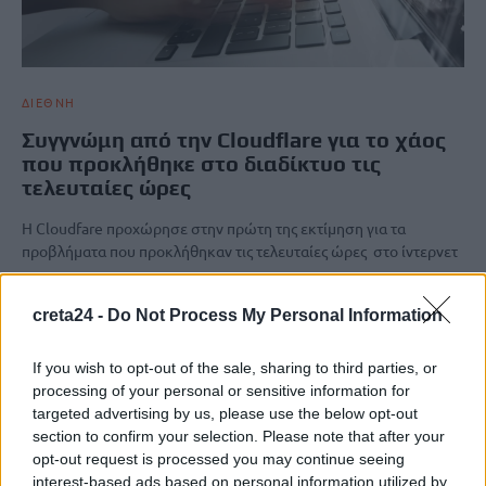
ΔΙΕΘΝΗ
Συγγνώμη από την Cloudflare για το χάος
που προκλήθηκε στο διαδίκτυο τις
τελευταίες ώρες
Η Cloudfare προχώρησε στην πρώτη της εκτίμηση για τα
προβλήματα που προκλήθηκαν τις τελευταίες ώρες στο ίντερνετ
και…
Newsroom
18 Νοεμβρίου, 2025
creta24 -
Do Not Process My Personal Information
If you wish to opt-out of the sale, sharing to third parties, or
ΡΟΗ ΕΙΔΗΣΕΩΝ
processing of your personal or sensitive information for
targeted advertising by us, please use the below opt-out
«Θεριακλήδες» οι Έλληνες – Πάνω από 1 στους 5 καπνίζει
section to confirm your selection. Please note that after your
καθημερινά
opt-out request is processed you may continue seeing
7 Αυγούστου, 2026
interest-based ads based on personal information utilized by